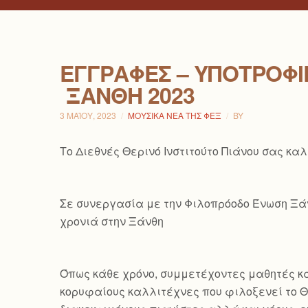
ΕΓΓΡΑΦΈΣ – ΥΠΟΤΡΟΦΊΕ
ΞΆΝΘΗ 2023
3 ΜΑΪ́ΟΥ, 2023
ΜΟΥΣΙΚΆ ΝΈΑ ΤΗΣ ΦΕΞ
BY
Το Διεθνές Θερινό Ινστιτούτο Πιάνου σας κα
Σε συνεργασία με την Φιλοπρόοδο Ένωση Ξάνθ
χρονιά στην Ξάνθη
Όπως κάθε χρόνο, συμμετέχοντες μαθητές κα
κορυφαίους καλλιτέχνες που φιλοξενεί το Θε