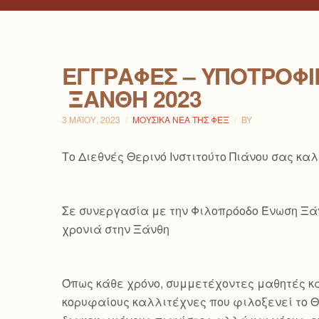
ΕΓΓΡΑΦΈΣ – ΥΠΟΤΡΟΦΊΕ
ΞΆΝΘΗ 2023
3 ΜΑΪ́ΟΥ, 2023
ΜΟΥΣΙΚΆ ΝΈΑ ΤΗΣ ΦΕΞ
BY
Το Διεθνές Θερινό Ινστιτούτο Πιάνου σας κα
Σε συνεργασία με την Φιλοπρόοδο Ένωση Ξάνθ
χρονιά στην Ξάνθη
Όπως κάθε χρόνο, συμμετέχοντες μαθητές κα
κορυφαίους καλλιτέχνες που φιλοξενεί το Θε