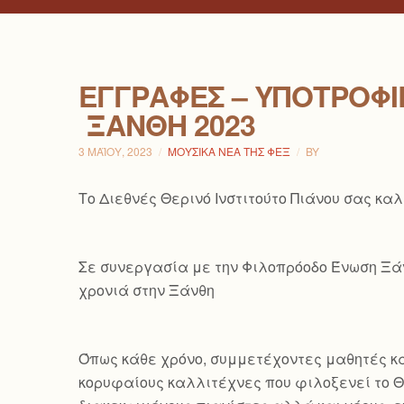
ΕΓΓΡΑΦΈΣ – ΥΠΟΤΡΟΦΊΕ
ΞΆΝΘΗ 2023
3 ΜΑΪ́ΟΥ, 2023
ΜΟΥΣΙΚΆ ΝΈΑ ΤΗΣ ΦΕΞ
BY
Το Διεθνές Θερινό Ινστιτούτο Πιάνου σας κα
Σε συνεργασία με την Φιλοπρόοδο Ένωση Ξάνθ
χρονιά στην Ξάνθη
Όπως κάθε χρόνο, συμμετέχοντες μαθητές κα
κορυφαίους καλλιτέχνες που φιλοξενεί το Θε