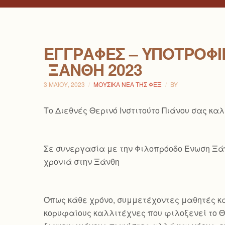
ΕΓΓΡΑΦΈΣ – ΥΠΟΤΡΟΦΊΕ
ΞΆΝΘΗ 2023
3 ΜΑΪ́ΟΥ, 2023
ΜΟΥΣΙΚΆ ΝΈΑ ΤΗΣ ΦΕΞ
BY
Το Διεθνές Θερινό Ινστιτούτο Πιάνου σας κα
Σε συνεργασία με την Φιλοπρόοδο Ένωση Ξάνθ
χρονιά στην Ξάνθη
Όπως κάθε χρόνο, συμμετέχοντες μαθητές κα
κορυφαίους καλλιτέχνες που φιλοξενεί το Θε