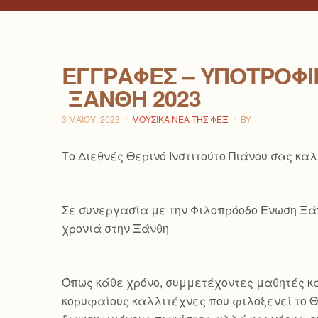
ΕΓΓΡΑΦΈΣ – ΥΠΟΤΡΟΦΊΕ
ΞΆΝΘΗ 2023
3 ΜΑΪ́ΟΥ, 2023
ΜΟΥΣΙΚΆ ΝΈΑ ΤΗΣ ΦΕΞ
BY
Το Διεθνές Θερινό Ινστιτούτο Πιάνου σας κα
Σε συνεργασία με την Φιλοπρόοδο Ένωση Ξάνθ
χρονιά στην Ξάνθη
Όπως κάθε χρόνο, συμμετέχοντες μαθητές κα
κορυφαίους καλλιτέχνες που φιλοξενεί το Θε