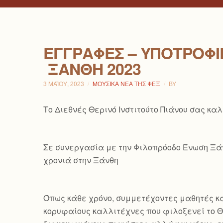
ΕΓΓΡΑΦΈΣ – ΥΠΟΤΡΟΦΊΕ
ΞΆΝΘΗ 2023
3 ΜΑΪ́ΟΥ, 2023
ΜΟΥΣΙΚΆ ΝΈΑ ΤΗΣ ΦΕΞ
BY
Το Διεθνές Θερινό Ινστιτούτο Πιάνου σας κα
Σε συνεργασία με την Φιλοπρόοδο Ένωση Ξάνθ
χρονιά στην Ξάνθη
Όπως κάθε χρόνο, συμμετέχοντες μαθητές κα
κορυφαίους καλλιτέχνες που φιλοξενεί το Θε