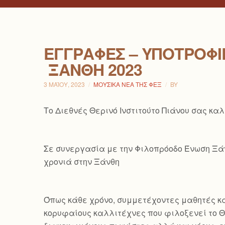
ΕΓΓΡΑΦΈΣ – ΥΠΟΤΡΟΦΊΕ
ΞΆΝΘΗ 2023
3 ΜΑΪ́ΟΥ, 2023
ΜΟΥΣΙΚΆ ΝΈΑ ΤΗΣ ΦΕΞ
BY
Το Διεθνές Θερινό Ινστιτούτο Πιάνου σας κα
Σε συνεργασία με την Φιλοπρόοδο Ένωση Ξάνθ
χρονιά στην Ξάνθη
Όπως κάθε χρόνο, συμμετέχοντες μαθητές κα
κορυφαίους καλλιτέχνες που φιλοξενεί το Θε