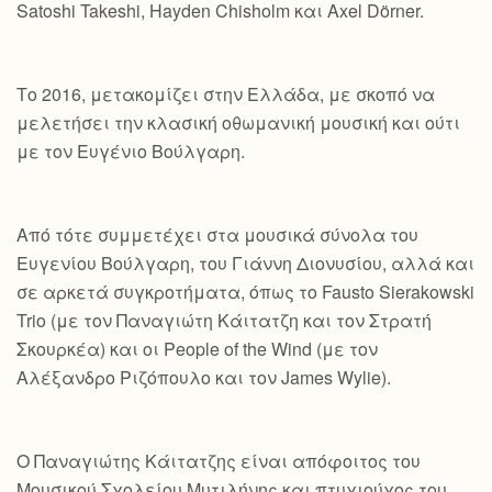
Satoshi Takeshi, Hayden Chisholm και Axel Dörner.
Το 2016, μετακομίζει στην Ελλάδα, με σκοπό να
μελετήσει την κλασική οθωμανική μουσική και ούτι
με τον Ευγένιο Βούλγαρη.
Από τότε συμμετέχει στα μουσικά σύνολα του
Ευγενίου Βούλγαρη, του Γιάννη Διονυσίου, αλλά και
σε αρκετά συγκροτήματα, όπως το Fausto Sierakowski
Trio (με τον Παναγιώτη Κάιτατζη και τον Στρατή
Σκουρκέα) και οι People of the Wind (με τον
Αλέξανδρο Ριζόπουλο και τον James Wylie).
O Παναγιώτης Κάιτατζης είναι απόφοιτος του
Μουσικού Σχολείου Μυτιλήνης και πτυχιούχος του