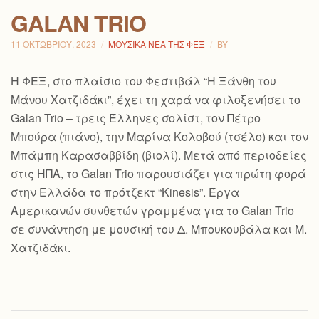
GALAN TRIO
11 ΟΚΤΩΒΡΊΟΥ, 2023
ΜΟΥΣΙΚΆ ΝΈΑ ΤΗΣ ΦΕΞ
BY
Η ΦΕΞ, στο πλαίσιο τoυ Φεστιβάλ “Η Ξάνθη του
Μάνου Χατζιδάκι”, έχει τη χαρά να φιλοξενήσει το
Galan Trio – τρεις Έλληνες σολίστ, τον Πέτρο
Μπούρα (πιάνο), την Μαρίνα Κολοβού (τσέλο) και τον
Μπάμπη Καρασαββίδη (βιολί). Μετά από περιοδείες
στις ΗΠΑ, το Galan Trio παρουσιάζει για πρώτη φορά
στην Ελλάδα το πρότζεκτ “Kinesis”. Έργα
Αμερικανών συνθετών γραμμένα για το Galan Trio
σε συνάντηση με μουσική του Δ. Μπουκουβάλα και Μ.
Χατζιδάκι.