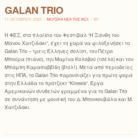
GALAN TRIO
11 ΟΚΤΩΒΡΊΟΥ, 2023
ΜΟΥΣΙΚΆ ΝΈΑ ΤΗΣ ΦΕΞ
BY
Η ΦΕΞ, στο πλαίσιο τoυ Φεστιβάλ “Η Ξάνθη του
Μάνου Χατζιδάκι”, έχει τη χαρά να φιλοξενήσει το
Galan Trio – τρεις Έλληνες σολίστ, τον Πέτρο
Μπούρα (πιάνο), την Μαρίνα Κολοβού (τσέλο) και τον
Μπάμπη Καρασαββίδη (βιολί). Μετά από περιοδείες
στις ΗΠΑ, το Galan Trio παρουσιάζει για πρώτη φορά
στην Ελλάδα το πρότζεκτ “Kinesis”. Έργα
Αμερικανών συνθετών γραμμένα για το Galan Trio
σε συνάντηση με μουσική του Δ. Μπουκουβάλα και Μ.
Χατζιδάκι.