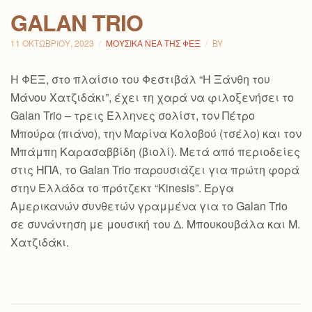
GALAN TRIO
11 ΟΚΤΩΒΡΊΟΥ, 2023
ΜΟΥΣΙΚΆ ΝΈΑ ΤΗΣ ΦΕΞ
BY
Η ΦΕΞ, στο πλαίσιο τoυ Φεστιβάλ “Η Ξάνθη του
Μάνου Χατζιδάκι”, έχει τη χαρά να φιλοξενήσει το
Galan Trio – τρεις Έλληνες σολίστ, τον Πέτρο
Μπούρα (πιάνο), την Μαρίνα Κολοβού (τσέλο) και τον
Μπάμπη Καρασαββίδη (βιολί). Μετά από περιοδείες
στις ΗΠΑ, το Galan Trio παρουσιάζει για πρώτη φορά
στην Ελλάδα το πρότζεκτ “Kinesis”. Έργα
Αμερικανών συνθετών γραμμένα για το Galan Trio
σε συνάντηση με μουσική του Δ. Μπουκουβάλα και Μ.
Χατζιδάκι.