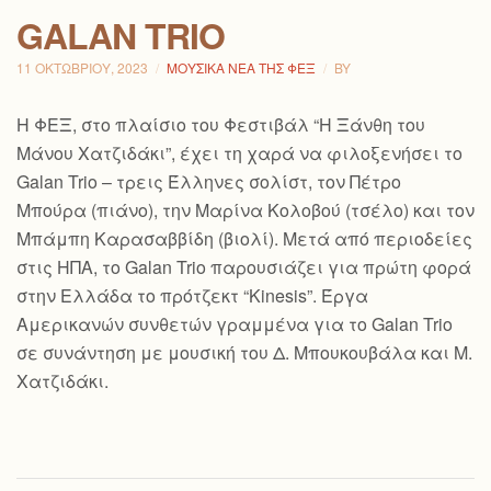
GALAN TRIO
11 ΟΚΤΩΒΡΊΟΥ, 2023
ΜΟΥΣΙΚΆ ΝΈΑ ΤΗΣ ΦΕΞ
BY
Η ΦΕΞ, στο πλαίσιο τoυ Φεστιβάλ “Η Ξάνθη του
Μάνου Χατζιδάκι”, έχει τη χαρά να φιλοξενήσει το
Galan Trio – τρεις Έλληνες σολίστ, τον Πέτρο
Μπούρα (πιάνο), την Μαρίνα Κολοβού (τσέλο) και τον
Μπάμπη Καρασαββίδη (βιολί). Μετά από περιοδείες
στις ΗΠΑ, το Galan Trio παρουσιάζει για πρώτη φορά
στην Ελλάδα το πρότζεκτ “Kinesis”. Έργα
Αμερικανών συνθετών γραμμένα για το Galan Trio
σε συνάντηση με μουσική του Δ. Μπουκουβάλα και Μ.
Χατζιδάκι.