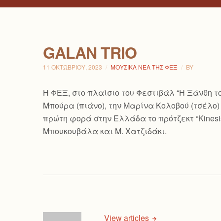
GALAN TRIO
11 ΟΚΤΩΒΡΊΟΥ, 2023
ΜΟΥΣΙΚΆ ΝΈΑ ΤΗΣ ΦΕΞ
BY
Η ΦΕΞ, στο πλαίσιο τoυ Φεστιβάλ “Η Ξάνθη το
Μπούρα (πιάνο), την Μαρίνα Κολοβού (τσέλο) 
πρώτη φορά στην Ελλάδα το πρότζεκτ “Kinesi
Μπουκουβάλα και Μ. Χατζιδάκι.
View articles