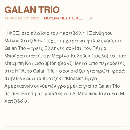
GALAN TRIO
11 ΟΚΤΩΒΡΊΟΥ, 2023
ΜΟΥΣΙΚΆ ΝΈΑ ΤΗΣ ΦΕΞ
BY
Η ΦΕΞ, στο πλαίσιο τoυ Φεστιβάλ “Η Ξάνθη του
Μάνου Χατζιδάκι”, έχει τη χαρά να φιλοξενήσει το
Galan Trio – τρεις Έλληνες σολίστ, τον Πέτρο
Μπούρα (πιάνο), την Μαρίνα Κολοβού (τσέλο) και τον
Μπάμπη Καρασαββίδη (βιολί). Μετά από περιοδείες
στις ΗΠΑ, το Galan Trio παρουσιάζει για πρώτη φορά
στην Ελλάδα το πρότζεκτ “Kinesis”. Έργα
Αμερικανών συνθετών γραμμένα για το Galan Trio
σε συνάντηση με μουσική του Δ. Μπουκουβάλα και Μ.
Χατζιδάκι.