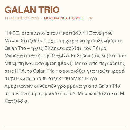
GALAN TRIO
11 ΟΚΤΩΒΡΊΟΥ, 2023
ΜΟΥΣΙΚΆ ΝΈΑ ΤΗΣ ΦΕΞ
BY
Η ΦΕΞ, στο πλαίσιο τoυ Φεστιβάλ “Η Ξάνθη του
Μάνου Χατζιδάκι”, έχει τη χαρά να φιλοξενήσει το
Galan Trio – τρεις Έλληνες σολίστ, τον Πέτρο
Μπούρα (πιάνο), την Μαρίνα Κολοβού (τσέλο) και τον
Μπάμπη Καρασαββίδη (βιολί). Μετά από περιοδείες
στις ΗΠΑ, το Galan Trio παρουσιάζει για πρώτη φορά
στην Ελλάδα το πρότζεκτ “Kinesis”. Έργα
Αμερικανών συνθετών γραμμένα για το Galan Trio
σε συνάντηση με μουσική του Δ. Μπουκουβάλα και Μ.
Χατζιδάκι.