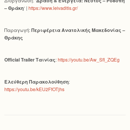
Διοργάνωση: ‘
Δράση & Ενέργεια: Νέστος – Ροδόπη
– Θράκη
‘ |
https://www.leivaditis.gr/
Παραγωγή:
Περιφέρεια Ανατολικής Μακεδονίας –
Θράκης
Official
Trailer
Ταινίας
:
https://youtu.be/Aw_SfI_ZQEg
Ελεύθερη Παρακολούθηση
:
https://youtu.be/kEU2FfOTjhs