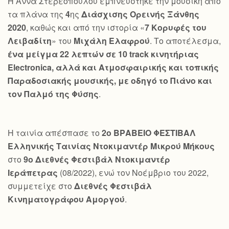
Η Άννα Στερεοπούλου εμπνεύστηκε την μουσική από
τα πλάνα της
4
ης
Διάσχισης Ορεινής Ξάνθης
2020
, καθώς και από την ιστορία «
7 Κορυφές του
Λειβαδίτη
» του
Μιχάλη Ελαφρού
. Το αποτέλεσμα,
ένα μείγμα 22 λεπτών σε 10
track
κινητήριας
Electronica
, αλλά και Ατμοσφαιρικής και τοπικής
Παραδοσιακής μουσικής, με οδηγό το Πιάνο και
τον Παλμό της Φύσης
.
Η ταινία απέσπασε το
2ο ΒΡΑΒΕΙΟ ΦΕΣΤΙΒΑΛ
Ελληνικής Ταινίας Ντοκιμαντέρ Μικρού Μήκους
στο
9ο Διεθνές Φεστιβάλ Ντοκιμαντέρ
Ιεράπετρας
(08/2022), ενώ τον Νοέμβριο του 2022,
συμμετείχε στο
Διεθνές Φεστιβάλ
Κινηματογράφου Αμοργού
.