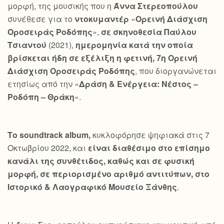
μορφή, της μουσικής που η
Άννα Στερεοπούλου
συνέθεσε για το
ντοκυμαντέρ
«
Ορεινή Διάσχιση
Οροσειράς Ροδόπης
»,
σε σκηνοθεσία Παύλου
Τσιαντού
(2021),
ημερομηνία κατά την οποία
βρίσκεται ήδη σε εξέλιξη η φετινή, 7η Ορεινή
Διάσχιση Οροσειράς Ροδόπης
, που διοργανώνεται
ετησίως από την «
Δράση & Ενέργεια: Νέστος –
Ροδόπη – Θράκη
».
Το
soundtrack
album
,
κυκλοφόρησε ψηφιακά στις 7
Οκτωβρίου 2022, και
είναι διαθέσιμο στο επίσημο
κανάλι της συνθέτιδος, καθώς και σε φυσική
μορφή, σε περιορισμένο αριθμό αντιτύπων, στο
Ιστορικό & Λαογραφικό Μουσείο Ξάνθης
.