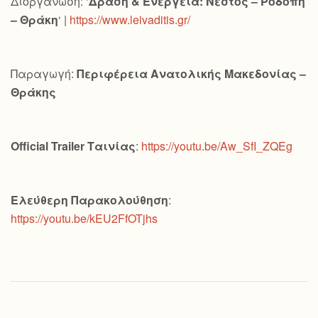
Διοργάνωση: ‘
Δράση & Ενέργεια: Νέστος – Ροδόπη
– Θράκη
‘ |
https://www.leivaditis.gr/
Παραγωγή:
Περιφέρεια Ανατολικής Μακεδονίας –
Θράκης
Official
Trailer
Ταινίας
:
https://youtu.be/Aw_SfI_ZQEg
Ελεύθερη Παρακολούθηση
:
https://youtu.be/kEU2FfOTjhs