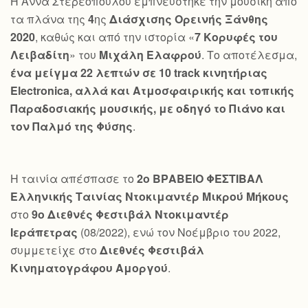
Η Άννα Στερεοπούλου εμπνεύστηκε την μουσική από
τα πλάνα της
4
ης
Διάσχισης Ορεινής Ξάνθης
2020
, καθώς και από την ιστορία «
7 Κορυφές του
Λειβαδίτη
» του
Μιχάλη Ελαφρού
. Το αποτέλεσμα,
ένα μείγμα 22 λεπτών σε 10
track
κινητήριας
Electronica
, αλλά και Ατμοσφαιρικής και τοπικής
Παραδοσιακής μουσικής, με οδηγό το Πιάνο και
τον Παλμό της Φύσης
.
Η ταινία απέσπασε το
2ο ΒΡΑΒΕΙΟ ΦΕΣΤΙΒΑΛ
Ελληνικής Ταινίας Ντοκιμαντέρ Μικρού Μήκους
στο
9ο Διεθνές Φεστιβάλ Ντοκιμαντέρ
Ιεράπετρας
(08/2022), ενώ τον Νοέμβριο του 2022,
συμμετείχε στο
Διεθνές Φεστιβάλ
Κινηματογράφου Αμοργού
.