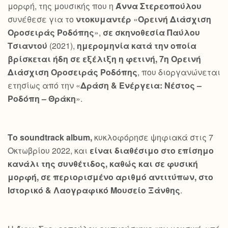
μορφή, της μουσικής που η
Άννα Στερεοπούλου
συνέθεσε για το
ντοκυμαντέρ
«
Ορεινή Διάσχιση
Οροσειράς Ροδόπης
»,
σε σκηνοθεσία Παύλου
Τσιαντού
(2021),
ημερομηνία κατά την οποία
βρίσκεται ήδη σε εξέλιξη η φετινή, 7η Ορεινή
Διάσχιση Οροσειράς Ροδόπης
, που διοργανώνεται
ετησίως από την «
Δράση & Ενέργεια: Νέστος –
Ροδόπη – Θράκη
».
Το
soundtrack
album
,
κυκλοφόρησε ψηφιακά στις 7
Οκτωβρίου 2022, και
είναι διαθέσιμο στο επίσημο
κανάλι της συνθέτιδος, καθώς και σε φυσική
μορφή, σε περιορισμένο αριθμό αντιτύπων, στο
Ιστορικό & Λαογραφικό Μουσείο Ξάνθης
.