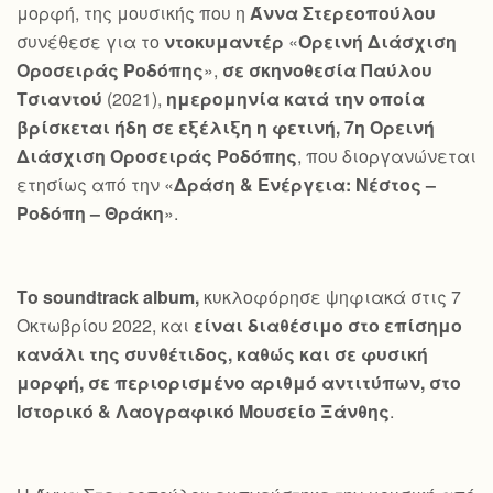
μορφή, της μουσικής που η
Άννα Στερεοπούλου
συνέθεσε για το
ντοκυμαντέρ
«
Ορεινή Διάσχιση
Οροσειράς Ροδόπης
»,
σε σκηνοθεσία Παύλου
Τσιαντού
(2021),
ημερομηνία κατά την οποία
βρίσκεται ήδη σε εξέλιξη η φετινή, 7η Ορεινή
Διάσχιση Οροσειράς Ροδόπης
, που διοργανώνεται
ετησίως από την «
Δράση & Ενέργεια: Νέστος –
Ροδόπη – Θράκη
».
Το
soundtrack
album
,
κυκλοφόρησε ψηφιακά στις 7
Οκτωβρίου 2022, και
είναι διαθέσιμο στο επίσημο
κανάλι της συνθέτιδος, καθώς και σε φυσική
μορφή, σε περιορισμένο αριθμό αντιτύπων, στο
Ιστορικό & Λαογραφικό Μουσείο Ξάνθης
.