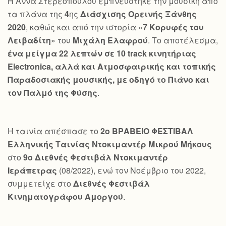
Η Άννα Στερεοπούλου εμπνεύστηκε την μουσική από
τα πλάνα της
4
ης
Διάσχισης Ορεινής Ξάνθης
2020
, καθώς και από την ιστορία «
7 Κορυφές του
Λειβαδίτη
» του
Μιχάλη Ελαφρού
. Το αποτέλεσμα,
ένα μείγμα 22 λεπτών σε 10
track
κινητήριας
Electronica
, αλλά και Ατμοσφαιρικής και τοπικής
Παραδοσιακής μουσικής, με οδηγό το Πιάνο και
τον Παλμό της Φύσης
.
Η ταινία απέσπασε το
2ο ΒΡΑΒΕΙΟ ΦΕΣΤΙΒΑΛ
Ελληνικής Ταινίας Ντοκιμαντέρ Μικρού Μήκους
στο
9ο Διεθνές Φεστιβάλ Ντοκιμαντέρ
Ιεράπετρας
(08/2022), ενώ τον Νοέμβριο του 2022,
συμμετείχε στο
Διεθνές Φεστιβάλ
Κινηματογράφου Αμοργού
.