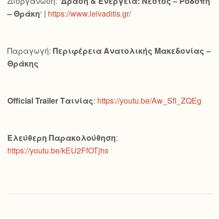
Διοργάνωση: ‘
Δράση & Ενέργεια: Νέστος – Ροδόπη
– Θράκη
‘ |
https://www.leivaditis.gr/
Παραγωγή:
Περιφέρεια Ανατολικής Μακεδονίας –
Θράκης
Official
Trailer
Ταινίας
:
https://youtu.be/Aw_SfI_ZQEg
Ελεύθερη Παρακολούθηση
:
https://youtu.be/kEU2FfOTjhs