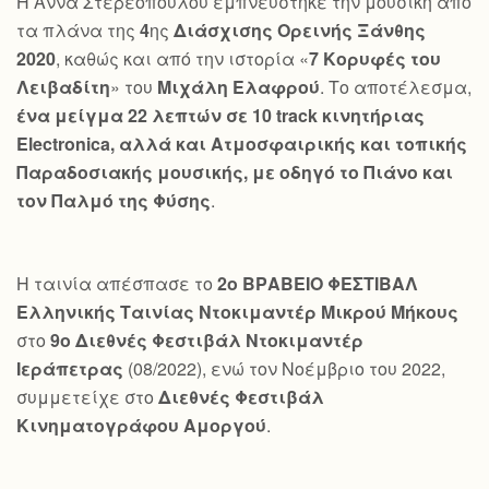
Η Άννα Στερεοπούλου εμπνεύστηκε την μουσική από
τα πλάνα της
4
ης
Διάσχισης Ορεινής Ξάνθης
2020
, καθώς και από την ιστορία «
7 Κορυφές του
Λειβαδίτη
» του
Μιχάλη Ελαφρού
. Το αποτέλεσμα,
ένα μείγμα 22 λεπτών σε 10
track
κινητήριας
Electronica
, αλλά και Ατμοσφαιρικής και τοπικής
Παραδοσιακής μουσικής, με οδηγό το Πιάνο και
τον Παλμό της Φύσης
.
Η ταινία απέσπασε το
2ο ΒΡΑΒΕΙΟ ΦΕΣΤΙΒΑΛ
Ελληνικής Ταινίας Ντοκιμαντέρ Μικρού Μήκους
στο
9ο Διεθνές Φεστιβάλ Ντοκιμαντέρ
Ιεράπετρας
(08/2022), ενώ τον Νοέμβριο του 2022,
συμμετείχε στο
Διεθνές Φεστιβάλ
Κινηματογράφου Αμοργού
.