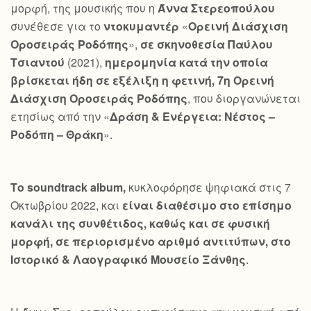
μορφή, της μουσικής που η
Άννα Στερεοπούλου
συνέθεσε για το
ντοκυμαντέρ
«
Ορεινή Διάσχιση
Οροσειράς Ροδόπης
»,
σε σκηνοθεσία Παύλου
Τσιαντού
(2021),
ημερομηνία κατά την οποία
βρίσκεται ήδη σε εξέλιξη η φετινή, 7η Ορεινή
Διάσχιση Οροσειράς Ροδόπης
, που διοργανώνεται
ετησίως από την «
Δράση & Ενέργεια: Νέστος –
Ροδόπη – Θράκη
».
Το
soundtrack
album
,
κυκλοφόρησε ψηφιακά στις 7
Οκτωβρίου 2022, και
είναι διαθέσιμο στο επίσημο
κανάλι της συνθέτιδος, καθώς και σε φυσική
μορφή, σε περιορισμένο αριθμό αντιτύπων, στο
Ιστορικό & Λαογραφικό Μουσείο Ξάνθης
.