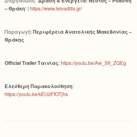
Διοργάνωση: ‘
Δράση & Ενέργεια: Νέστος – Ροδόπη
– Θράκη
‘ |
https://www.leivaditis.gr/
Παραγωγή:
Περιφέρεια Ανατολικής Μακεδονίας –
Θράκης
Official
Trailer
Ταινίας
:
https://youtu.be/Aw_SfI_ZQEg
Ελεύθερη Παρακολούθηση
:
https://youtu.be/kEU2FfOTjhs