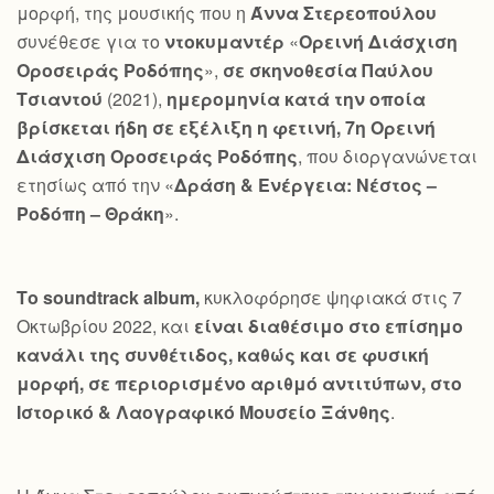
μορφή, της μουσικής που η
Άννα Στερεοπούλου
συνέθεσε για το
ντοκυμαντέρ
«
Ορεινή Διάσχιση
Οροσειράς Ροδόπης
»,
σε σκηνοθεσία Παύλου
Τσιαντού
(2021),
ημερομηνία κατά την οποία
βρίσκεται ήδη σε εξέλιξη η φετινή, 7η Ορεινή
Διάσχιση Οροσειράς Ροδόπης
, που διοργανώνεται
ετησίως από την «
Δράση & Ενέργεια: Νέστος –
Ροδόπη – Θράκη
».
Το
soundtrack
album
,
κυκλοφόρησε ψηφιακά στις 7
Οκτωβρίου 2022, και
είναι διαθέσιμο στο επίσημο
κανάλι της συνθέτιδος, καθώς και σε φυσική
μορφή, σε περιορισμένο αριθμό αντιτύπων, στο
Ιστορικό & Λαογραφικό Μουσείο Ξάνθης
.