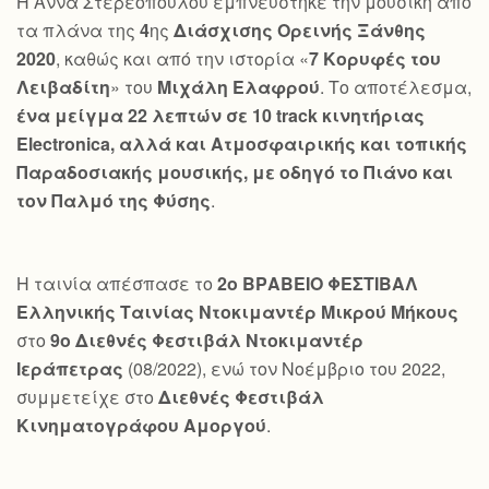
Η Άννα Στερεοπούλου εμπνεύστηκε την μουσική από
τα πλάνα της
4
ης
Διάσχισης Ορεινής Ξάνθης
2020
, καθώς και από την ιστορία «
7 Κορυφές του
Λειβαδίτη
» του
Μιχάλη Ελαφρού
. Το αποτέλεσμα,
ένα μείγμα 22 λεπτών σε 10
track
κινητήριας
Electronica
, αλλά και Ατμοσφαιρικής και τοπικής
Παραδοσιακής μουσικής, με οδηγό το Πιάνο και
τον Παλμό της Φύσης
.
Η ταινία απέσπασε το
2ο ΒΡΑΒΕΙΟ ΦΕΣΤΙΒΑΛ
Ελληνικής Ταινίας Ντοκιμαντέρ Μικρού Μήκους
στο
9ο Διεθνές Φεστιβάλ Ντοκιμαντέρ
Ιεράπετρας
(08/2022), ενώ τον Νοέμβριο του 2022,
συμμετείχε στο
Διεθνές Φεστιβάλ
Κινηματογράφου Αμοργού
.