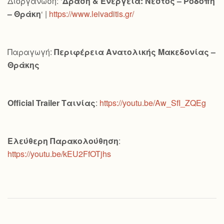
Διοργάνωση: ‘
Δράση & Ενέργεια: Νέστος – Ροδόπη
– Θράκη
‘ |
https://www.leivaditis.gr/
Παραγωγή:
Περιφέρεια Ανατολικής Μακεδονίας –
Θράκης
Official
Trailer
Ταινίας
:
https://youtu.be/Aw_SfI_ZQEg
Ελεύθερη Παρακολούθηση
:
https://youtu.be/kEU2FfOTjhs