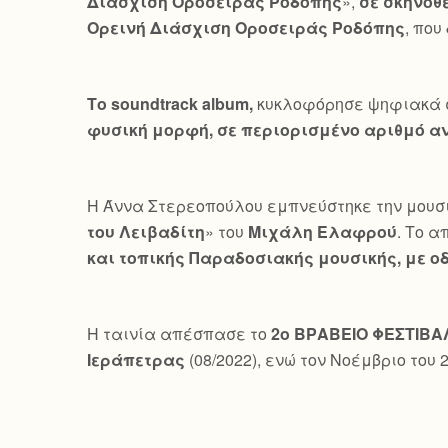
Διάσχιση Οροσειράς Ροδόπης
»,
σε σκηνοθ
Ορεινή Διάσχιση Οροσειράς Ροδόπης
, που
Το
soundtrack
album
,
κυκλοφόρησε ψηφιακά στ
φυσική μορφή, σε περιορισμένο αριθμό αν
Η Άννα Στερεοπούλου εμπνεύστηκε την μουσ
του Λειβαδίτη
» του
Μιχάλη Ελαφρού
. Το 
και τοπικής Παραδοσιακής μουσικής, με οδ
Η ταινία απέσπασε το
2ο ΒΡΑΒΕΙΟ ΦΕΣΤΙΒΑ
Ιεράπετρας
(08/2022), ενώ τον Νοέμβριο του