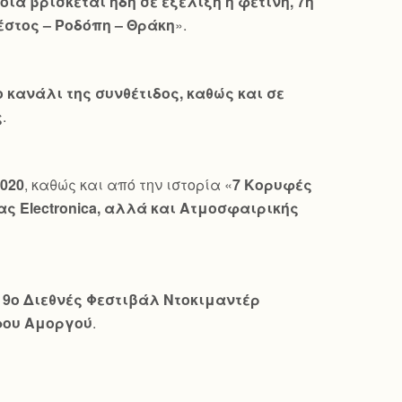
ία βρίσκεται ήδη σε εξέλιξη η φετινή, 7η
έστος – Ροδόπη – Θράκη
».
 κανάλι της συνθέτιδος, καθώς και σε
ς
.
020
, καθώς και από την ιστορία «
7 Κορυφές
ιας
Electronica
, αλλά και Ατμοσφαιρικής
ο
9ο Διεθνές Φεστιβάλ Ντοκιμαντέρ
φου Αμοργού
.