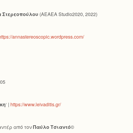
 Στερεοπούλου
(AEAEA Studio2020, 2022)
https://annastereoscopic.wordpress.com/
 05
άκη
‘ |
https://www.leivaditis.gr/
μαντέρ από τον
Παύλο Τσιαντό
©