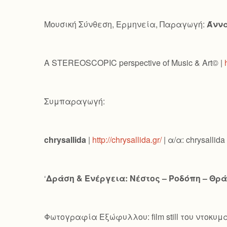
Μουσική Σύνθεση, Ερμηνεία, Παραγωγή:
Άννα
A STEREOSCOPIC perspective of Music & Art© |
Συμπαραγωγή:
chrysallida
|
http://chrysallida.gr/
| α/α: chrysallida
‘
Δράση & Ενέργεια: Νέστος – Ροδόπη – Θρ
Φωτογραφία Εξώφυλλου: film still του ντοκυ