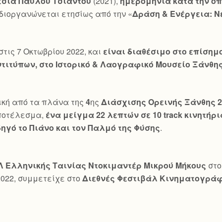
εσία Παύλου Τσιαντού
(2021),
ημερομηνία κατά την οπο
 διοργανώνεται ετησίως από την «
Δράση & Ενέργεια: Ν
ις 7 Οκτωβρίου 2022, και
είναι διαθέσιμο στο επίσημο
τιτύπων, στο Ιστορικό & Λαογραφικό Μουσείο Ξάνθη
ική από τα πλάνα της
4
ης
Διάσχισης Ορεινής Ξάνθης 2
αποτέλεσμα,
ένα μείγμα 22 λεπτών σε 10
track
κινητήρ
ηγό το Πιάνο και τον Παλμό της Φύσης
.
Λ Ελληνικής Ταινίας Ντοκιμαντέρ Μικρού Μήκους
στ
 2022, συμμετείχε στο
Διεθνές Φεστιβάλ Κινηματογρά