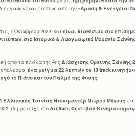
εσία Παύλου Τσιαντού
(2021),
ημερομηνία κατά την οπο
 διοργανώνεται ετησίως από την «
Δράση & Ενέργεια: Ν
ις 7 Οκτωβρίου 2022, και
είναι διαθέσιμο στο επίσημο
τιτύπων, στο Ιστορικό & Λαογραφικό Μουσείο Ξάνθη
ική από τα πλάνα της
4
ης
Διάσχισης Ορεινής Ξάνθης 2
αποτέλεσμα,
ένα μείγμα 22 λεπτών σε 10
track
κινητήρ
ηγό το Πιάνο και τον Παλμό της Φύσης
.
Λ Ελληνικής Ταινίας Ντοκιμαντέρ Μικρού Μήκους
στ
 2022, συμμετείχε στο
Διεθνές Φεστιβάλ Κινηματογρά