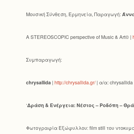
Μουσική Σύνθεση, Ερμηνεία, Παραγωγή:
Άννα
A STEREOSCOPIC perspective of Music & Art© |
Συμπαραγωγή:
chrysallida
|
http://chrysallida.gr/
| α/α: chrysallida
‘
Δράση & Ενέργεια: Νέστος – Ροδόπη – Θρ
Φωτογραφία Εξώφυλλου: film still του ντοκυ