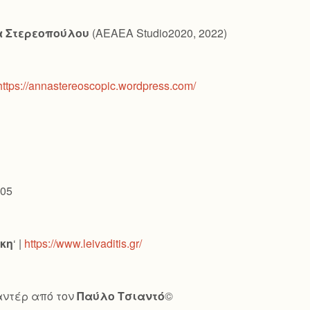
 Στερεοπούλου
(AEAEA Studio2020, 2022)
https://annastereoscopic.wordpress.com/
 05
άκη
‘ |
https://www.leivaditis.gr/
μαντέρ από τον
Παύλο Τσιαντό
©