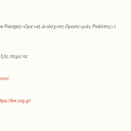
pe Range)(
«Ορεινή Διάσχιση Οροσειράς Ροδόπης»
)
εξής σημεία:
.com/
ttps://fex.org.gr/