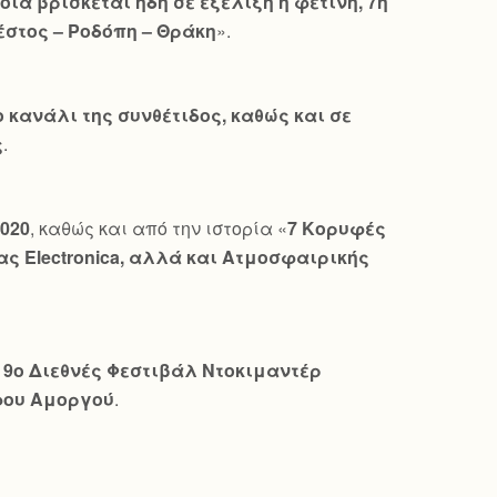
ία βρίσκεται ήδη σε εξέλιξη η φετινή, 7η
έστος – Ροδόπη – Θράκη
».
 κανάλι της συνθέτιδος, καθώς και σε
ς
.
020
, καθώς και από την ιστορία «
7 Κορυφές
ιας
Electronica
, αλλά και Ατμοσφαιρικής
ο
9ο Διεθνές Φεστιβάλ Ντοκιμαντέρ
φου Αμοργού
.