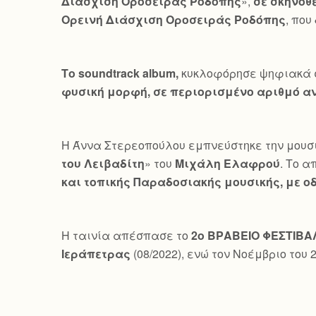
Διάσχιση Οροσειράς Ροδόπης
»,
σε σκηνοθ
Ορεινή Διάσχιση Οροσειράς Ροδόπης
, που
Το
soundtrack
album
,
κυκλοφόρησε ψηφιακά στ
φυσική μορφή, σε περιορισμένο αριθμό αν
Η Άννα Στερεοπούλου εμπνεύστηκε την μουσ
του Λειβαδίτη
» του
Μιχάλη Ελαφρού
. Το 
και τοπικής Παραδοσιακής μουσικής, με οδ
Η ταινία απέσπασε το
2ο ΒΡΑΒΕΙΟ ΦΕΣΤΙΒΑ
Ιεράπετρας
(08/2022), ενώ τον Νοέμβριο του