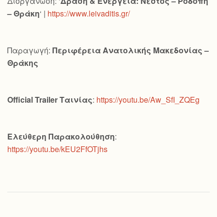
Διοργάνωση: ‘
Δράση & Ενέργεια: Νέστος – Ροδόπη
– Θράκη
‘ |
https://www.leivaditis.gr/
Παραγωγή:
Περιφέρεια Ανατολικής Μακεδονίας –
Θράκης
Official
Trailer
Ταινίας
:
https://youtu.be/Aw_SfI_ZQEg
Ελεύθερη Παρακολούθηση
:
https://youtu.be/kEU2FfOTjhs