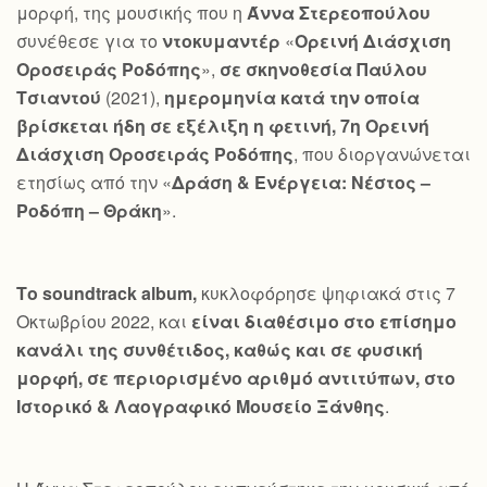
μορφή, της μουσικής που η
Άννα Στερεοπούλου
συνέθεσε για το
ντοκυμαντέρ
«
Ορεινή Διάσχιση
Οροσειράς Ροδόπης
»,
σε σκηνοθεσία Παύλου
Τσιαντού
(2021),
ημερομηνία κατά την οποία
βρίσκεται ήδη σε εξέλιξη η φετινή, 7η Ορεινή
Διάσχιση Οροσειράς Ροδόπης
, που διοργανώνεται
ετησίως από την «
Δράση & Ενέργεια: Νέστος –
Ροδόπη – Θράκη
».
Το
soundtrack
album
,
κυκλοφόρησε ψηφιακά στις 7
Οκτωβρίου 2022, και
είναι διαθέσιμο στο επίσημο
κανάλι της συνθέτιδος, καθώς και σε φυσική
μορφή, σε περιορισμένο αριθμό αντιτύπων, στο
Ιστορικό & Λαογραφικό Μουσείο Ξάνθης
.