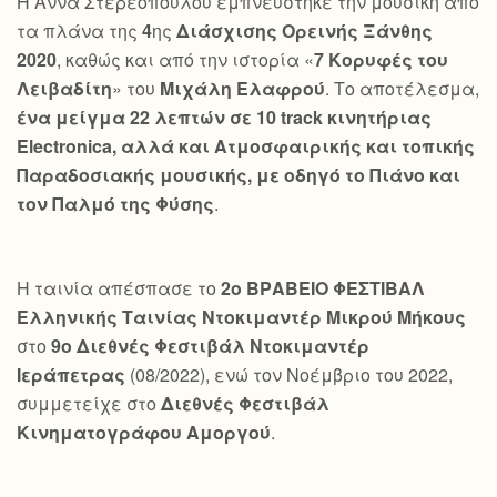
Η Άννα Στερεοπούλου εμπνεύστηκε την μουσική από
τα πλάνα της
4
ης
Διάσχισης Ορεινής Ξάνθης
2020
, καθώς και από την ιστορία «
7 Κορυφές του
Λειβαδίτη
» του
Μιχάλη Ελαφρού
. Το αποτέλεσμα,
ένα μείγμα 22 λεπτών σε 10
track
κινητήριας
Electronica
, αλλά και Ατμοσφαιρικής και τοπικής
Παραδοσιακής μουσικής, με οδηγό το Πιάνο και
τον Παλμό της Φύσης
.
Η ταινία απέσπασε το
2ο ΒΡΑΒΕΙΟ ΦΕΣΤΙΒΑΛ
Ελληνικής Ταινίας Ντοκιμαντέρ Μικρού Μήκους
στο
9ο Διεθνές Φεστιβάλ Ντοκιμαντέρ
Ιεράπετρας
(08/2022), ενώ τον Νοέμβριο του 2022,
συμμετείχε στο
Διεθνές Φεστιβάλ
Κινηματογράφου Αμοργού
.