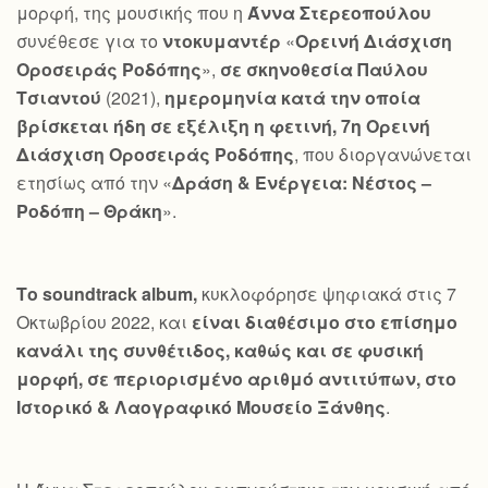
μορφή, της μουσικής που η
Άννα Στερεοπούλου
συνέθεσε για το
ντοκυμαντέρ
«
Ορεινή Διάσχιση
Οροσειράς Ροδόπης
»,
σε σκηνοθεσία Παύλου
Τσιαντού
(2021),
ημερομηνία κατά την οποία
βρίσκεται ήδη σε εξέλιξη η φετινή, 7η Ορεινή
Διάσχιση Οροσειράς Ροδόπης
, που διοργανώνεται
ετησίως από την «
Δράση & Ενέργεια: Νέστος –
Ροδόπη – Θράκη
».
Το
soundtrack
album
,
κυκλοφόρησε ψηφιακά στις 7
Οκτωβρίου 2022, και
είναι διαθέσιμο στο επίσημο
κανάλι της συνθέτιδος, καθώς και σε φυσική
μορφή, σε περιορισμένο αριθμό αντιτύπων, στο
Ιστορικό & Λαογραφικό Μουσείο Ξάνθης
.