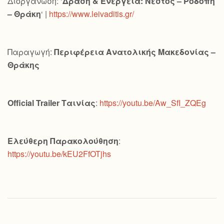
Διοργάνωση: ‘
Δράση & Ενέργεια: Νέστος – Ροδόπη
– Θράκη
‘ |
https://www.leivaditis.gr/
Παραγωγή:
Περιφέρεια Ανατολικής Μακεδονίας –
Θράκης
Official
Trailer
Ταινίας
:
https://youtu.be/Aw_SfI_ZQEg
Ελεύθερη Παρακολούθηση
:
https://youtu.be/kEU2FfOTjhs