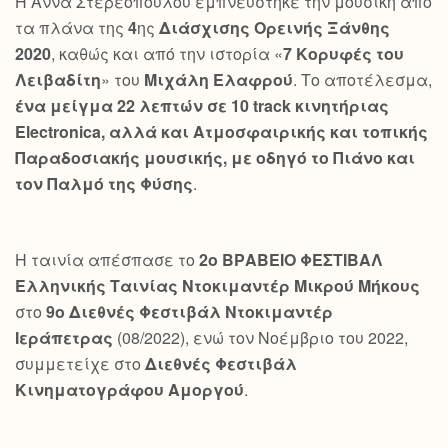
Η Άννα Στερεοπούλου εμπνεύστηκε την μουσική από
τα πλάνα της
4
ης
Διάσχισης Ορεινής Ξάνθης
2020
, καθώς και από την ιστορία «
7 Κορυφές του
Λειβαδίτη
» του
Μιχάλη Ελαφρού
. Το αποτέλεσμα,
ένα μείγμα 22 λεπτών σε 10
track
κινητήριας
Electronica
, αλλά και Ατμοσφαιρικής και τοπικής
Παραδοσιακής μουσικής, με οδηγό το Πιάνο και
τον Παλμό της Φύσης
.
Η ταινία απέσπασε το
2ο ΒΡΑΒΕΙΟ ΦΕΣΤΙΒΑΛ
Ελληνικής Ταινίας Ντοκιμαντέρ Μικρού Μήκους
στο
9ο Διεθνές Φεστιβάλ Ντοκιμαντέρ
Ιεράπετρας
(08/2022), ενώ τον Νοέμβριο του 2022,
συμμετείχε στο
Διεθνές Φεστιβάλ
Κινηματογράφου Αμοργού
.