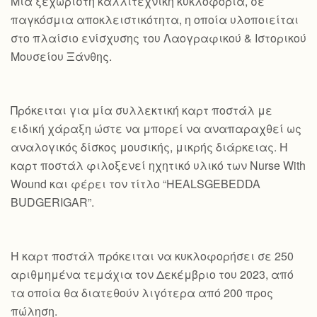
Mια ξεχωριστή καλλιτεχνική κυκλοφορία, σε
παγκόσμια αποκλειστικότητα, η οποία υλοποιείται
στο πλαίσιο ενίσχυσης του Λαογραφικού & Ιστορικού
Μουσείου Ξάνθης.
Πρόκειται για μία συλλεκτική καρτ ποστάλ με
ειδική χάραξη ώστε να μπορεί να αναπαραχθεί ως
αναλογικός δίσκος μουσικής, μικρής διάρκειας. Η
καρτ ποστάλ φιλοξενεί ηχητικό υλικό των Nurse With
Wound και φέρει τον τίτλο “HEALSGEBEDDA
BUDGERIGAR”.
Η καρτ ποστάλ πρόκειται να κυκλοφορήσει σε 250
αριθμημένα τεμάχια τον Δεκέμβριο του 2023, από
τα οποία θα διατεθούν λιγότερα από 200 προς
πώληση.