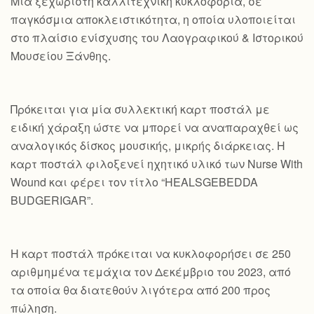
Mια ξεχωριστή καλλιτεχνική κυκλοφορία, σε
παγκόσμια αποκλειστικότητα, η οποία υλοποιείται
στο πλαίσιο ενίσχυσης του Λαογραφικού & Ιστορικού
Μουσείου Ξάνθης.
Πρόκειται για μία συλλεκτική καρτ ποστάλ με
ειδική χάραξη ώστε να μπορεί να αναπαραχθεί ως
αναλογικός δίσκος μουσικής, μικρής διάρκειας. Η
καρτ ποστάλ φιλοξενεί ηχητικό υλικό των Nurse With
Wound και φέρει τον τίτλο “HEALSGEBEDDA
BUDGERIGAR”.
Η καρτ ποστάλ πρόκειται να κυκλοφορήσει σε 250
αριθμημένα τεμάχια τον Δεκέμβριο του 2023, από
τα οποία θα διατεθούν λιγότερα από 200 προς
πώληση.