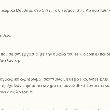
ραφικό Μουσείο, στο Σπίτι Πολιτισμού, στις Καπναποθή
λεσαν:
που σε συνεργασία με την ομάδα του seikilo.com εκπαί
σσαλονίκη.
τογραφικό αφιέρωμα, σκοπίμως μη θεματικό, ώστε ελεύ
ις σχολών, εφήμερα κινήματα, μονολιθικά δόγματα και
άγα σινελατρεία.