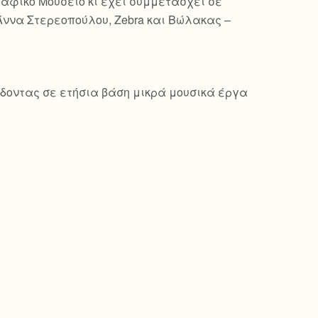
γραφικό Μουσείο κι έχει συμμετάσχει σε
Άννα Στερεοπούλου, Zebra και Βώλακας –
δίδοντας σε ετήσια βάση μικρά μουσικά έργα