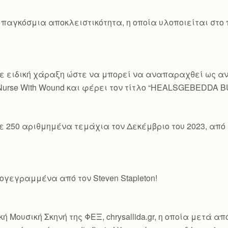
 παγκόσμια αποκλειστικότητα, η οποία υλοποιείται στο
ε ειδική χάραξη ώστε να μπορεί να αναπαραχθεί ως ανα
 Nurse With Wound και φέρει τον τίτλο “HEALSGEBEDDA 
ε 250 αριθμημένα τεμάχια τον Δεκέμβριο του 2023, από 
γεγραμμένα από τον Steven Stapleton!
ή Μουσική Σκηνή της ΦΕΞ, chrysallida.gr, η οποία μετά α