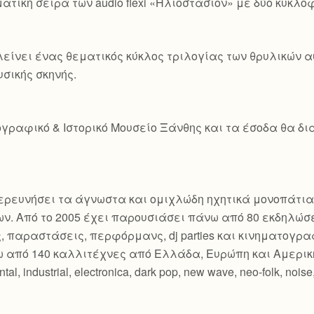
τική σειρά των audio flexi «Ηλιοστάσιον» με δύο κυκλοφο
είνει ένας θεματικός κύκλος τριλογίας των θρυλικών
υσικής σκηνής.
γραφικό & Ιστορικό Μουσείο Ξάνθης και τα έσοδα θα δια
εξερευνήσει τα άγνωστα και ομιχλώδη ηχητικά μονοπάτια
ν. Από το 2005 έχει παρουσιάσει πάνω από 80 εκδηλώσ
ς, παραστάσεις, περφόρμανς, dj parties και κινηματογ
 από 140 καλλιτέχνες από Ελλάδα, Ευρώπη και Αμερικ
industrial, electronica, dark pop, new wave, neo-folk, noise, c