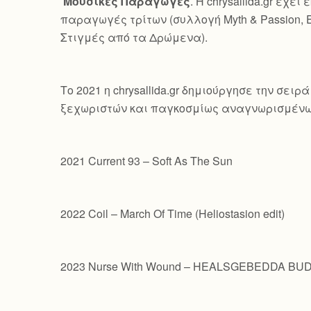
Μουσικές Παραγωγές
. Η chrysallida.gr έ
παραγωγές τρίτων (συλλογή Myth & Passion, 
Στιγμές από τα Δρώμενα).
Το 2021 η chrysallida.gr δημιούργησε την σε
ξεχωριστών και παγκοσμίως αναγνωρισμένω
2021 Current 93 – Soft As The Sun
2022 Coil – March Of Time (Heliostasion edit)
2023 Nurse With Wound – HEALSGEBEDDA B