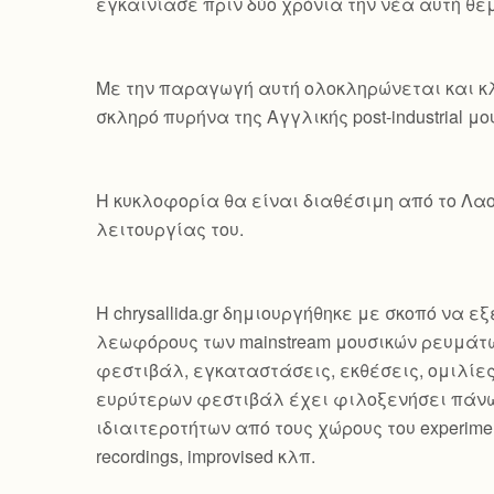
εγκαινίασε πριν δύο χρόνια την νέα αυτή θεμα
Με την παραγωγή αυτή ολοκληρώνεται και κλ
σκληρό πυρήνα της Αγγλικής post-industrial μο
Η κυκλοφορία θα είναι διαθέσιμη από το Λαο
λειτουργίας του.
Η chrysallida.gr δημιουργήθηκε με σκοπό να 
λεωφόρους των mainstream μουσικών ρευμάτω
φεστιβάλ, εγκαταστάσεις, εκθέσεις, ομιλίε
ευρύτερων φεστιβάλ έχει φιλοξενήσει πάνω
ιδιαιτεροτήτων από τους χώρους του experimental, 
recordings, improvised κλπ.