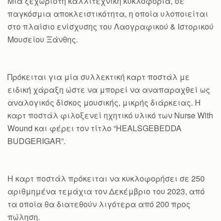
Mια ξεχωριστή καλλιτεχνική κυκλοφορία, σε
παγκόσμια αποκλειστικότητα, η οποία υλοποιείται
στο πλαίσιο ενίσχυσης του Λαογραφικού & Ιστορικού
Μουσείου Ξάνθης.
Πρόκειται για μία συλλεκτική καρτ ποστάλ με
ειδική χάραξη ώστε να μπορεί να αναπαραχθεί ως
αναλογικός δίσκος μουσικής, μικρής διάρκειας. Η
καρτ ποστάλ φιλοξενεί ηχητικό υλικό των Nurse With
Wound και φέρει τον τίτλο “HEALSGEBEDDA
BUDGERIGAR”.
Η καρτ ποστάλ πρόκειται να κυκλοφορήσει σε 250
αριθμημένα τεμάχια τον Δεκέμβριο του 2023, από
τα οποία θα διατεθούν λιγότερα από 200 προς
πώληση.