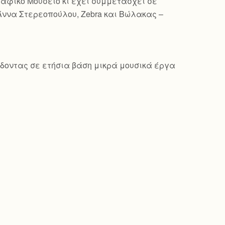
γραφικό Μουσείο κι έχει συμμετάσχει σε
Άννα Στερεοπούλου, Zebra και Βώλακας –
δίδοντας σε ετήσια βάση μικρά μουσικά έργα