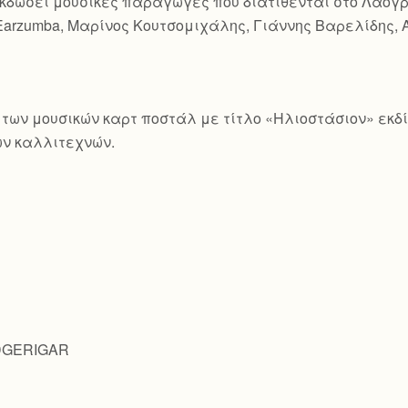
χει εκδώσει μουσικές παραγωγές που διατίθενται στο Λαο
Earzumba, Μαρίνος Κουτσομιχάλης, Γιάννης Βαρελίδης, 
ιρά των μουσικών καρτ ποστάλ με τίτλο «Ηλιοστάσιον» εκ
ν καλλιτεχνών.
UDGERIGAR