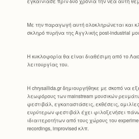
εγκαινίασε πριν δύο χρόνια την νέα αυτή θεμα
Με την παραγωγή αυτή ολοκληρώνεται και κλ
σκληρό πυρήνα της Αγγλικής post-industrial μο
Η κυκλοφορία θα είναι διαθέσιμη από το Λαο
λειτουργίας του.
Η chrysallida.gr δημιουργήθηκε με σκοπό να 
λεωφόρους των mainstream μουσικών ρευμάτω
φεστιβάλ, εγκαταστάσεις, εκθέσεις, ομιλίε
ευρύτερων φεστιβάλ έχει φιλοξενήσει πάνω
ιδιαιτεροτήτων από τους χώρους του experimental, 
recordings, improvised κλπ.