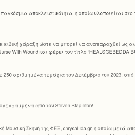
 παγκόσμια αποκλειστικότητα, η οποία υλοποιείται στο
ε ειδική χάραξη ώστε να μπορεί να αναπαραχθεί ως ανα
 Nurse With Wound και φέρει τον τίτλο “HEALSGEBEDDA 
ε 250 αριθμημένα τεμάχια τον Δεκέμβριο του 2023, από 
γεγραμμένα από τον Steven Stapleton!
ή Μουσική Σκηνή της ΦΕΞ, chrysallida.gr, η οποία μετά α