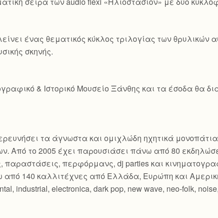
τική σειρά των audio flexi «Ηλιοστάσιον» με δύο κυκλοφο
είνει ένας θεματικός κύκλος τριλογίας των θρυλικών
υσικής σκηνής.
γραφικό & Ιστορικό Μουσείο Ξάνθης και τα έσοδα θα δια
εξερευνήσει τα άγνωστα και ομιχλώδη ηχητικά μονοπάτια
ν. Από το 2005 έχει παρουσιάσει πάνω από 80 εκδηλώσ
ς, παραστάσεις, περφόρμανς, dj parties και κινηματογ
 από 140 καλλιτέχνες από Ελλάδα, Ευρώπη και Αμερικ
industrial, electronica, dark pop, new wave, neo-folk, noise, c