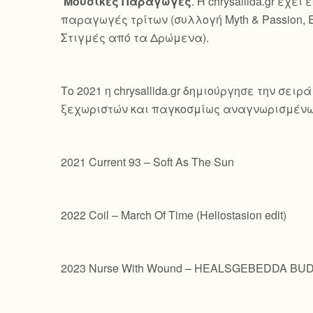
Μουσικές Παραγωγές
. Η chrysallida.gr έ
παραγωγές τρίτων (συλλογή Myth & Passion, 
Στιγμές από τα Δρώμενα).
Το 2021 η chrysallida.gr δημιούργησε την σε
ξεχωριστών και παγκοσμίως αναγνωρισμένω
2021 Current 93 – Soft As The Sun
2022 Coil – March Of Time (Heliostasion edit)
2023 Nurse With Wound – HEALSGEBEDDA B