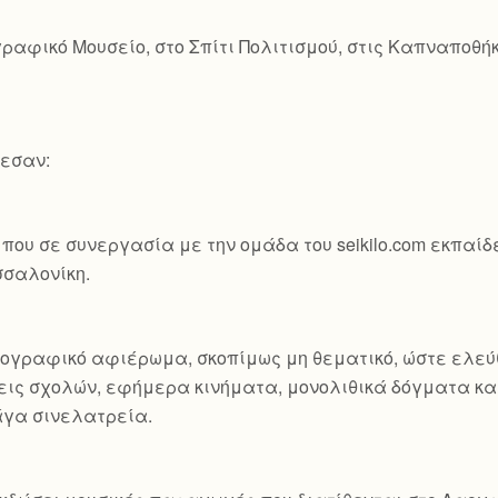
ραφικό Μουσείο, στο Σπίτι Πολιτισμού, στις Καπναποθή
λεσαν:
που σε συνεργασία με την ομάδα του seikilo.com εκπαί
σσαλονίκη.
τογραφικό αφιέρωμα, σκοπίμως μη θεματικό, ώστε ελεύ
ις σχολών, εφήμερα κινήματα, μονολιθικά δόγματα και
άγα σινελατρεία.