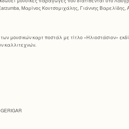
χει εκδώσει μουσικές παραγωγές που διατίθενται στο Λαο
Earzumba, Μαρίνος Κουτσομιχάλης, Γιάννης Βαρελίδης, 
ιρά των μουσικών καρτ ποστάλ με τίτλο «Ηλιοστάσιον» εκ
ν καλλιτεχνών.
UDGERIGAR