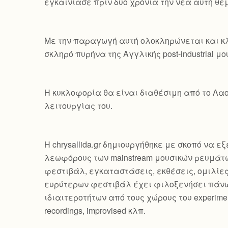
εγκαινίασε πριν δύο χρόνια την νέα αυτή θεμα
Με την παραγωγή αυτή ολοκληρώνεται και κλ
σκληρό πυρήνα της Αγγλικής post-industrial μο
Η κυκλοφορία θα είναι διαθέσιμη από το Λαο
λειτουργίας του.
Η chrysallida.gr δημιουργήθηκε με σκοπό να 
λεωφόρους των mainstream μουσικών ρευμάτω
φεστιβάλ, εγκαταστάσεις, εκθέσεις, ομιλίε
ευρύτερων φεστιβάλ έχει φιλοξενήσει πάνω
ιδιαιτεροτήτων από τους χώρους του experimental, 
recordings, improvised κλπ.