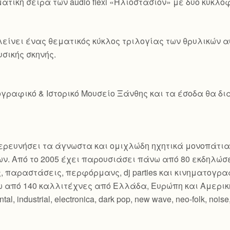
τική σειρά των audio flexi «Ηλιοστάσιον» με δύο κυκλοφο
είνει ένας θεματικός κύκλος τριλογίας των θρυλικών
υσικής σκηνής.
γραφικό & Ιστορικό Μουσείο Ξάνθης και τα έσοδα θα δια
εξερευνήσει τα άγνωστα και ομιχλώδη ηχητικά μονοπάτια
ν. Από το 2005 έχει παρουσιάσει πάνω από 80 εκδηλώσ
ς, παραστάσεις, περφόρμανς, dj parties και κινηματογ
 από 140 καλλιτέχνες από Ελλάδα, Ευρώπη και Αμερικ
industrial, electronica, dark pop, new wave, neo-folk, noise, c