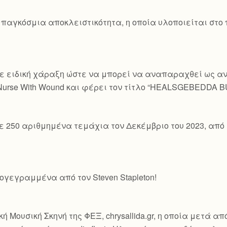
 παγκόσμια αποκλειστικότητα, η οποία υλοποιείται στο
ε ειδική χάραξη ώστε να μπορεί να αναπαραχθεί ως ανα
 Nurse With Wound και φέρει τον τίτλο “HEALSGEBEDDA 
ε 250 αριθμημένα τεμάχια τον Δεκέμβριο του 2023, από 
γεγραμμένα από τον Steven Stapleton!
ή Μουσική Σκηνή της ΦΕΞ, chrysallida.gr, η οποία μετά α