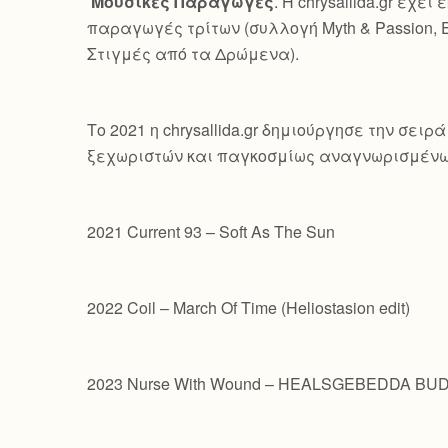
Μουσικές Παραγωγές
. Η chrysallida.gr έ
παραγωγές τρίτων (συλλογή Myth & Passion, 
Στιγμές από τα Δρώμενα).
Το 2021 η chrysallida.gr δημιούργησε την σε
ξεχωριστών και παγκοσμίως αναγνωρισμένω
2021 Current 93 – Soft As The Sun
2022 Coil – March Of Time (Heliostasion edit)
2023 Nurse With Wound – HEALSGEBEDDA B