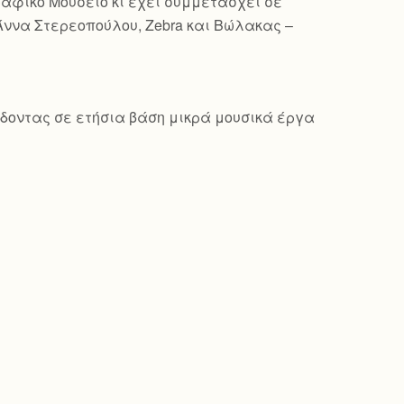
γραφικό Μουσείο κι έχει συμμετάσχει σε
Άννα Στερεοπούλου, Zebra και Βώλακας –
δίδοντας σε ετήσια βάση μικρά μουσικά έργα