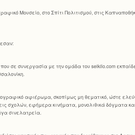
ραφικό Μουσείο, στο Σπίτι Πολιτισμού, στις Καπναποθή
λεσαν:
που σε συνεργασία με την ομάδα του seikilo.com εκπαί
σσαλονίκη.
τογραφικό αφιέρωμα, σκοπίμως μη θεματικό, ώστε ελεύ
ις σχολών, εφήμερα κινήματα, μονολιθικά δόγματα και
άγα σινελατρεία.