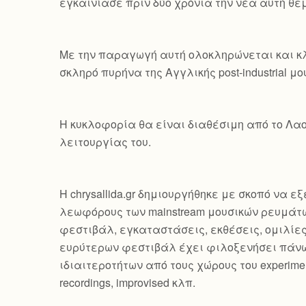
εγκαινίασε πριν δύο χρόνια την νέα αυτή θεμα
Με την παραγωγή αυτή ολοκληρώνεται και κλ
σκληρό πυρήνα της Αγγλικής post-industrial μο
Η κυκλοφορία θα είναι διαθέσιμη από το Λαο
λειτουργίας του.
Η chrysallida.gr δημιουργήθηκε με σκοπό να 
λεωφόρους των mainstream μουσικών ρευμάτω
φεστιβάλ, εγκαταστάσεις, εκθέσεις, ομιλίε
ευρύτερων φεστιβάλ έχει φιλοξενήσει πάνω
ιδιαιτεροτήτων από τους χώρους του experimental, 
recordings, improvised κλπ.