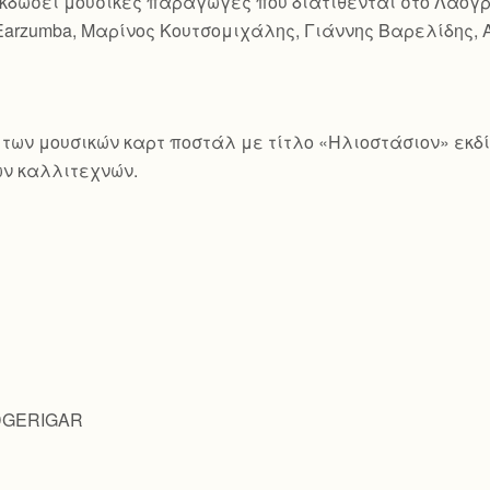
χει εκδώσει μουσικές παραγωγές που διατίθενται στο Λαο
Earzumba, Μαρίνος Κουτσομιχάλης, Γιάννης Βαρελίδης, 
ιρά των μουσικών καρτ ποστάλ με τίτλο «Ηλιοστάσιον» εκ
ν καλλιτεχνών.
UDGERIGAR