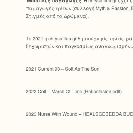
Μουσικές Παραγωγές
. Η chrysallida.gr έ
παραγωγές τρίτων (συλλογή Myth & Passion, 
Στιγμές από τα Δρώμενα).
Το 2021 η chrysallida.gr δημιούργησε την σε
ξεχωριστών και παγκοσμίως αναγνωρισμένω
2021 Current 93 – Soft As The Sun
2022 Coil – March Of Time (Heliostasion edit)
2023 Nurse With Wound – HEALSGEBEDDA B