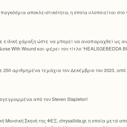
 παγκόσμια αποκλειστικότητα, η οποία υλοποιείται στο
ε ειδική χάραξη ώστε να μπορεί να αναπαραχθεί ως ανα
 Nurse With Wound και φέρει τον τίτλο “HEALSGEBEDDA 
ε 250 αριθμημένα τεμάχια τον Δεκέμβριο του 2023, από 
γεγραμμένα από τον Steven Stapleton!
ή Μουσική Σκηνή της ΦΕΞ, chrysallida.gr, η οποία μετά α