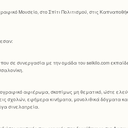
ραφικό Μουσείο, στο Σπίτι Πολιτισμού, στις Καπναποθή
λεσαν:
που σε συνεργασία με την ομάδα του seikilo.com εκπαί
σσαλονίκη.
τογραφικό αφιέρωμα, σκοπίμως μη θεματικό, ώστε ελεύ
ις σχολών, εφήμερα κινήματα, μονολιθικά δόγματα και
άγα σινελατρεία.