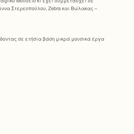
γραφικό Μουσείο κι έχει συμμετάσχει σε
Άννα Στερεοπούλου, Zebra και Βώλακας –
δίδοντας σε ετήσια βάση μικρά μουσικά έργα