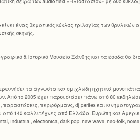
τική σειρά των audio flexi «Ηλιοστάσιον» με δύο κυκλοφο
είνει ένας θεματικός κύκλος τριλογίας των θρυλικών
υσικής σκηνής.
γραφικό & Ιστορικό Μουσείο Ξάνθης και τα έσοδα θα δια
εξερευνήσει τα άγνωστα και ομιχλώδη ηχητικά μονοπάτια
ν. Από το 2005 έχει παρουσιάσει πάνω από 80 εκδηλώσ
ς, παραστάσεις, περφόρμανς, dj parties και κινηματογ
 από 140 καλλιτέχνες από Ελλάδα, Ευρώπη και Αμερικ
industrial, electronica, dark pop, new wave, neo-folk, noise, c