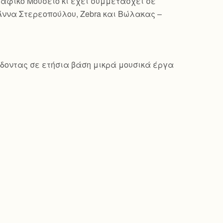
γραφικό Μουσείο κι έχει συμμετάσχει σε
Άννα Στερεοπούλου, Zebra και Βώλακας –
δίδοντας σε ετήσια βάση μικρά μουσικά έργα