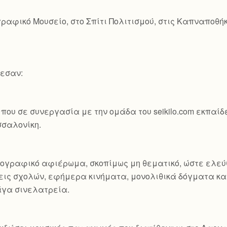
ραφικό Μουσείο, στο Σπίτι Πολιτισμού, στις Καπναποθή
λεσαν:
που σε συνεργασία με την ομάδα του seikilo.com εκπαί
σσαλονίκη.
τογραφικό αφιέρωμα, σκοπίμως μη θεματικό, ώστε ελεύ
ις σχολών, εφήμερα κινήματα, μονολιθικά δόγματα και
άγα σινελατρεία.