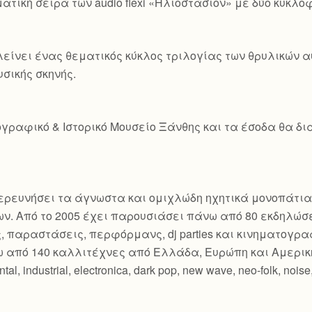
τική σειρά των audio flexi «Ηλιοστάσιον» με δύο κυκλοφο
είνει ένας θεματικός κύκλος τριλογίας των θρυλικών
υσικής σκηνής.
γραφικό & Ιστορικό Μουσείο Ξάνθης και τα έσοδα θα δια
εξερευνήσει τα άγνωστα και ομιχλώδη ηχητικά μονοπάτια
ν. Από το 2005 έχει παρουσιάσει πάνω από 80 εκδηλώσ
ς, παραστάσεις, περφόρμανς, dj parties και κινηματογ
 από 140 καλλιτέχνες από Ελλάδα, Ευρώπη και Αμερικ
industrial, electronica, dark pop, new wave, neo-folk, noise, c