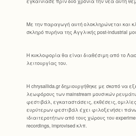
εγκαινίασε πριν δύο χρόνια την νέα αυτή θεμα
Με την παραγωγή αυτή ολοκληρώνεται και κλ
σκληρό πυρήνα της Αγγλικής post-industrial μο
Η κυκλοφορία θα είναι διαθέσιμη από το Λαο
λειτουργίας του.
Η chrysallida.gr δημιουργήθηκε με σκοπό να 
λεωφόρους των mainstream μουσικών ρευμάτω
φεστιβάλ, εγκαταστάσεις, εκθέσεις, ομιλίε
ευρύτερων φεστιβάλ έχει φιλοξενήσει πάνω
ιδιαιτεροτήτων από τους χώρους του experimental, 
recordings, improvised κλπ.