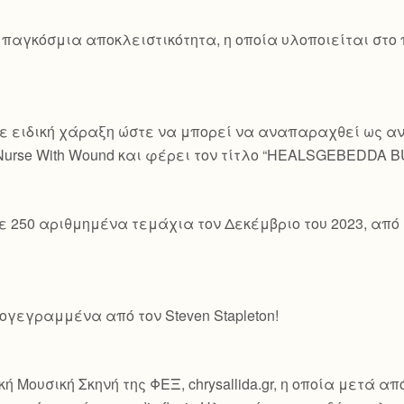
 παγκόσμια αποκλειστικότητα, η οποία υλοποιείται στο
ε ειδική χάραξη ώστε να μπορεί να αναπαραχθεί ως ανα
 Nurse With Wound και φέρει τον τίτλο “HEALSGEBEDDA 
ε 250 αριθμημένα τεμάχια τον Δεκέμβριο του 2023, από 
γεγραμμένα από τον Steven Stapleton!
ή Μουσική Σκηνή της ΦΕΞ, chrysallida.gr, η οποία μετά α