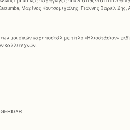
χει εκδώσει μουσικές παραγωγές που διατίθενται στο Λαο
Earzumba, Μαρίνος Κουτσομιχάλης, Γιάννης Βαρελίδης, 
ιρά των μουσικών καρτ ποστάλ με τίτλο «Ηλιοστάσιον» εκ
ν καλλιτεχνών.
UDGERIGAR