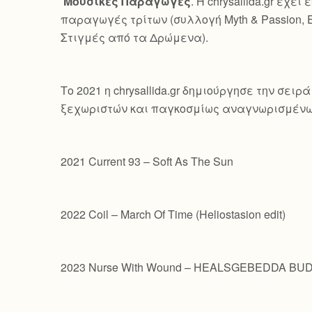
Μουσικές Παραγωγές
. Η chrysallida.gr έ
παραγωγές τρίτων (συλλογή Myth & Passion, 
Στιγμές από τα Δρώμενα).
Το 2021 η chrysallida.gr δημιούργησε την σε
ξεχωριστών και παγκοσμίως αναγνωρισμένω
2021 Current 93 – Soft As The Sun
2022 Coil – March Of Time (Heliostasion edit)
2023 Nurse With Wound – HEALSGEBEDDA B