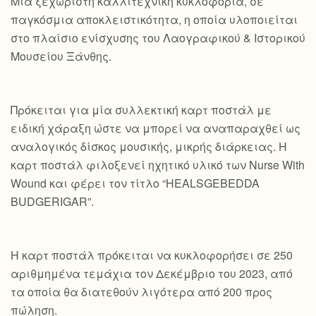
Mια ξεχωριστή καλλιτεχνική κυκλοφορία, σε
παγκόσμια αποκλειστικότητα, η οποία υλοποιείται
στο πλαίσιο ενίσχυσης του Λαογραφικού & Ιστορικού
Μουσείου Ξάνθης.
Πρόκειται για μία συλλεκτική καρτ ποστάλ με
ειδική χάραξη ώστε να μπορεί να αναπαραχθεί ως
αναλογικός δίσκος μουσικής, μικρής διάρκειας. Η
καρτ ποστάλ φιλοξενεί ηχητικό υλικό των Nurse With
Wound και φέρει τον τίτλο “HEALSGEBEDDA
BUDGERIGAR”.
Η καρτ ποστάλ πρόκειται να κυκλοφορήσει σε 250
αριθμημένα τεμάχια τον Δεκέμβριο του 2023, από
τα οποία θα διατεθούν λιγότερα από 200 προς
πώληση.