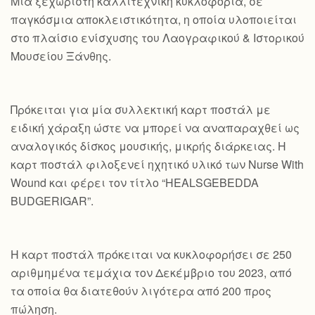
Mια ξεχωριστή καλλιτεχνική κυκλοφορία, σε
παγκόσμια αποκλειστικότητα, η οποία υλοποιείται
στο πλαίσιο ενίσχυσης του Λαογραφικού & Ιστορικού
Μουσείου Ξάνθης.
Πρόκειται για μία συλλεκτική καρτ ποστάλ με
ειδική χάραξη ώστε να μπορεί να αναπαραχθεί ως
αναλογικός δίσκος μουσικής, μικρής διάρκειας. Η
καρτ ποστάλ φιλοξενεί ηχητικό υλικό των Nurse With
Wound και φέρει τον τίτλο “HEALSGEBEDDA
BUDGERIGAR”.
Η καρτ ποστάλ πρόκειται να κυκλοφορήσει σε 250
αριθμημένα τεμάχια τον Δεκέμβριο του 2023, από
τα οποία θα διατεθούν λιγότερα από 200 προς
πώληση.