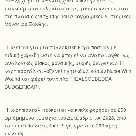
Mια ξεχωριστή καλλιτεχνική κυκλοφορία, σε
παγκόσμια αποκλειστικότητα, η οποία υλοποιείται
στο πλαίσιο ενίσχυσης του Λαογραφικού & Ιστορικού
Μουσείου Ξάνθης.
Πρόκειται για μία συλλεκτική καρτ ποστάλ με
ειδική χάραξη ώστε να μπορεί να αναπαραχθεί ως
αναλογικός δίσκος μουσικής, μικρής διάρκειας. Η
καρτ ποστάλ φιλοξενεί ηχητικό υλικό των Nurse With
Wound και φέρει τον τίτλο “HEALSGEBEDDA
BUDGERIGAR”.
Η καρτ ποστάλ πρόκειται να κυκλοφορήσει σε 250
αριθμημένα τεμάχια τον Δεκέμβριο του 2023, από
τα οποία θα διατεθούν λιγότερα από 200 προς
πώληση.