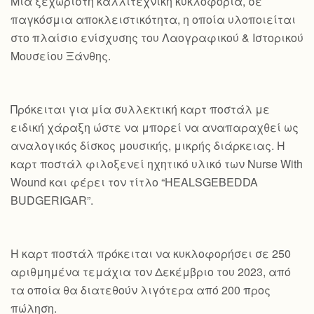
Mια ξεχωριστή καλλιτεχνική κυκλοφορία, σε
παγκόσμια αποκλειστικότητα, η οποία υλοποιείται
στο πλαίσιο ενίσχυσης του Λαογραφικού & Ιστορικού
Μουσείου Ξάνθης.
Πρόκειται για μία συλλεκτική καρτ ποστάλ με
ειδική χάραξη ώστε να μπορεί να αναπαραχθεί ως
αναλογικός δίσκος μουσικής, μικρής διάρκειας. Η
καρτ ποστάλ φιλοξενεί ηχητικό υλικό των Nurse With
Wound και φέρει τον τίτλο “HEALSGEBEDDA
BUDGERIGAR”.
Η καρτ ποστάλ πρόκειται να κυκλοφορήσει σε 250
αριθμημένα τεμάχια τον Δεκέμβριο του 2023, από
τα οποία θα διατεθούν λιγότερα από 200 προς
πώληση.