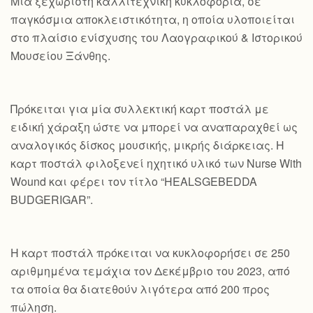
Mια ξεχωριστή καλλιτεχνική κυκλοφορία, σε
παγκόσμια αποκλειστικότητα, η οποία υλοποιείται
στο πλαίσιο ενίσχυσης του Λαογραφικού & Ιστορικού
Μουσείου Ξάνθης.
Πρόκειται για μία συλλεκτική καρτ ποστάλ με
ειδική χάραξη ώστε να μπορεί να αναπαραχθεί ως
αναλογικός δίσκος μουσικής, μικρής διάρκειας. Η
καρτ ποστάλ φιλοξενεί ηχητικό υλικό των Nurse With
Wound και φέρει τον τίτλο “HEALSGEBEDDA
BUDGERIGAR”.
Η καρτ ποστάλ πρόκειται να κυκλοφορήσει σε 250
αριθμημένα τεμάχια τον Δεκέμβριο του 2023, από
τα οποία θα διατεθούν λιγότερα από 200 προς
πώληση.