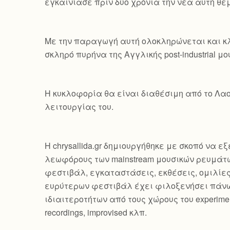
εγκαινίασε πριν δύο χρόνια την νέα αυτή θεμα
Με την παραγωγή αυτή ολοκληρώνεται και κλ
σκληρό πυρήνα της Αγγλικής post-industrial μο
Η κυκλοφορία θα είναι διαθέσιμη από το Λαο
λειτουργίας του.
Η chrysallida.gr δημιουργήθηκε με σκοπό να 
λεωφόρους των mainstream μουσικών ρευμάτω
φεστιβάλ, εγκαταστάσεις, εκθέσεις, ομιλίε
ευρύτερων φεστιβάλ έχει φιλοξενήσει πάνω
ιδιαιτεροτήτων από τους χώρους του experimental, 
recordings, improvised κλπ.