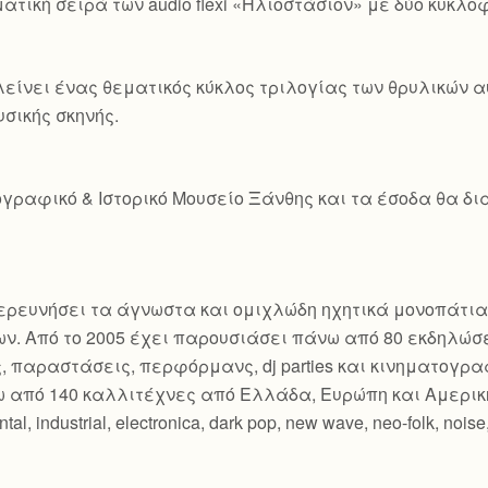
τική σειρά των audio flexi «Ηλιοστάσιον» με δύο κυκλοφο
είνει ένας θεματικός κύκλος τριλογίας των θρυλικών
υσικής σκηνής.
γραφικό & Ιστορικό Μουσείο Ξάνθης και τα έσοδα θα δια
εξερευνήσει τα άγνωστα και ομιχλώδη ηχητικά μονοπάτια
ν. Από το 2005 έχει παρουσιάσει πάνω από 80 εκδηλώσ
ς, παραστάσεις, περφόρμανς, dj parties και κινηματογ
 από 140 καλλιτέχνες από Ελλάδα, Ευρώπη και Αμερικ
industrial, electronica, dark pop, new wave, neo-folk, noise, c