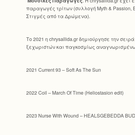
Μουσικές Παραγωγές
. Η chrysallida.gr έ
παραγωγές τρίτων (συλλογή Myth & Passion, 
Στιγμές από τα Δρώμενα).
Το 2021 η chrysallida.gr δημιούργησε την σε
ξεχωριστών και παγκοσμίως αναγνωρισμένω
2021 Current 93 – Soft As The Sun
2022 Coil – March Of Time (Heliostasion edit)
2023 Nurse With Wound – HEALSGEBEDDA B