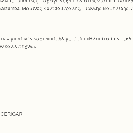
χει εκδώσει μουσικές παραγωγές που διατίθενται στο Λαο
Earzumba, Μαρίνος Κουτσομιχάλης, Γιάννης Βαρελίδης, 
ιρά των μουσικών καρτ ποστάλ με τίτλο «Ηλιοστάσιον» εκ
ν καλλιτεχνών.
UDGERIGAR