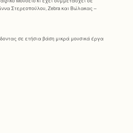
γραφικό Μουσείο κι έχει συμμετάσχει σε
Άννα Στερεοπούλου, Zebra και Βώλακας –
δίδοντας σε ετήσια βάση μικρά μουσικά έργα