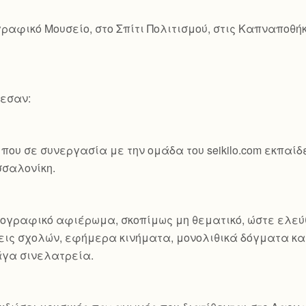
ραφικό Μουσείο, στο Σπίτι Πολιτισμού, στις Καπναποθή
λεσαν:
που σε συνεργασία με την ομάδα του seikilo.com εκπαί
σσαλονίκη.
τογραφικό αφιέρωμα, σκοπίμως μη θεματικό, ώστε ελεύ
ις σχολών, εφήμερα κινήματα, μονολιθικά δόγματα και
άγα σινελατρεία.