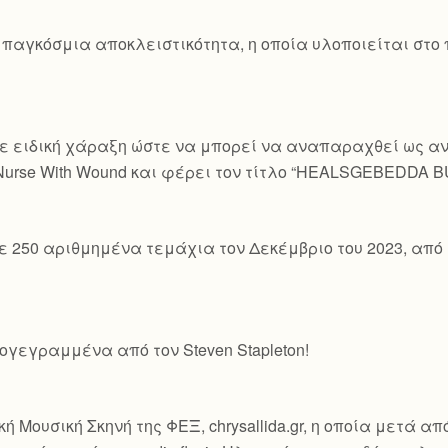
 παγκόσμια αποκλειστικότητα, η οποία υλοποιείται στο
ε ειδική χάραξη ώστε να μπορεί να αναπαραχθεί ως ανα
 Nurse With Wound και φέρει τον τίτλο “HEALSGEBEDDA 
ε 250 αριθμημένα τεμάχια τον Δεκέμβριο του 2023, από 
γεγραμμένα από τον Steven Stapleton!
ή Μουσική Σκηνή της ΦΕΞ, chrysallida.gr, η οποία μετά α