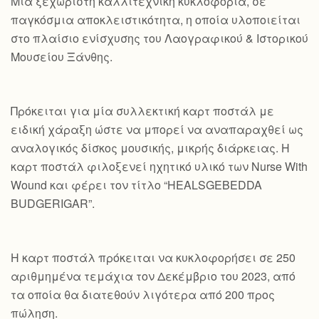
Mια ξεχωριστή καλλιτεχνική κυκλοφορία, σε
παγκόσμια αποκλειστικότητα, η οποία υλοποιείται
στο πλαίσιο ενίσχυσης του Λαογραφικού & Ιστορικού
Μουσείου Ξάνθης.
Πρόκειται για μία συλλεκτική καρτ ποστάλ με
ειδική χάραξη ώστε να μπορεί να αναπαραχθεί ως
αναλογικός δίσκος μουσικής, μικρής διάρκειας. Η
καρτ ποστάλ φιλοξενεί ηχητικό υλικό των Nurse With
Wound και φέρει τον τίτλο “HEALSGEBEDDA
BUDGERIGAR”.
Η καρτ ποστάλ πρόκειται να κυκλοφορήσει σε 250
αριθμημένα τεμάχια τον Δεκέμβριο του 2023, από
τα οποία θα διατεθούν λιγότερα από 200 προς
πώληση.