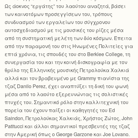
Ως άοκνος “εργάτης” του λαούτου αναζητά, βάσει
των καινοτόμων προσεγγίσεων του, τρόπους
συνδυασμού των εργαλείων του σύγχρονου
αυτοσχεδιασμού με τις μουσικές του ρίζες μέσα
από τη συστηματική μελέτη των δύο κόσμων. Έπειτα
από την παραμονή του στις Ηνωμένες Πολιτείες για
επτά χρόνια, τις σπουδές του στο Berklee College, τη
συνεργασία του και την κοινή δισκογραφία με τον
θρύλο της Ελληνικής μουσικής Πετρολούκα Χαλκιά
αλλά και τον βραβευμένο με Grammy πιανίστα της
τζαζ Danilo Perez, έχει αναπτύξει τη δική του φωνή
μέσα από το λαούτο εξερευνώντας τις σολιστικές
πτυχές του. Σημαντικό ρόλο στην καλλιτεχνική του
πορεία του έχουν παίξει οι καθηγητές του Ed
Saindon, Πετρολούκας Χαλκιάς, Χρήστος Ζώτος, John
Patitucci και άλλοι σημαντικοί πρεσβευτές της τζαζ
στην Αμερική όπως ο George Garzone και Joe Lovano.