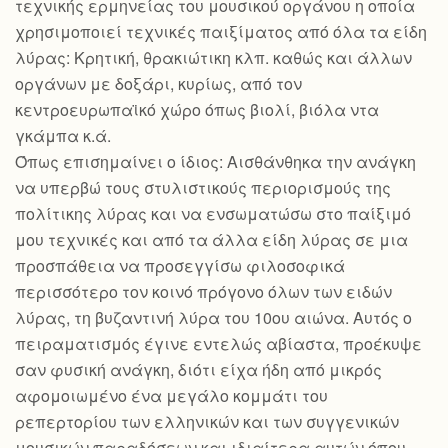
τεχνικής ερμηνείας του μουσικού οργάνου η οποία
χρησιμοποιεί τεχνικές παιξίματος από όλα τα είδη
λύρας: Kρητική, θρακιώτικη κλπ. καθώς και άλλων
οργάνων με δοξάρι, κυρίως, από τον
κεντροευρωπαϊκό χώρο όπως βιολί, βιόλα ντα
γκάμπα κ.ά.
Όπως επισημαίνει ο ίδιος: Αισθάνθηκα την ανάγκη
να υπερβώ τους στυλιστικούς περιορισμούς της
πολίτικης λύρας και να ενσωματώσω στο παίξιμό
μου τεχνικές και από τα άλλα είδη λύρας σε μια
προσπάθεια να προσεγγίσω φιλοσοφικά
περισσότερο τον κοινό πρόγονο όλων των ειδών
λύρας, τη βυζαντινή λύρα του 10ου αιώνα. Αυτός ο
πειραματισμός έγινε εντελώς αβίαστα, προέκυψε
σαν φυσική ανάγκη, διότι είχα ήδη από μικρός
αφομοιωμένο ένα μεγάλο κομμάτι του
ρεπερτορίου των ελληνικών και των συγγενικών
μουσικών παραδόσεων και ιδιαίτερα αυτών όπου