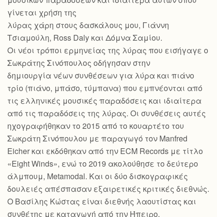
γίνεται χρήση της
λύρας χάρη στους δασκάλους μου, Γιάννη
Τσιαμούλη, Ross Daly και Δόμνα Σαμίου.
Οι νέοι τρόποι ερμηνείας της λύρας που εισήγαγε ο
Σωκράτης Σινόπουλος οδήγησαν στην
δημιουργία νέων συνθέσεων για λύρα και πιάνο
τρίο (πιάνο, μπάσο, τύμπανα) που εμπνέονται από
τις ελληνικές μουσικές παραδόσεις και ιδιαίτερα
από τις παραδόσεις της λύρας. Οι συνθέσεις αυτές
ηχογραφήθηκαν το 2015 από το κουαρτέτο του
Σωκράτη Σινόπουλου με παραγωγό τον Manfred
Eicher και εκδόθηκαν από την ECM Records με τίτλο
«Eight Winds», ενώ το 2019 ακολούθησε το δεύτερο
άλμπουμ, Metamodal. Και οι δύο δισκογραφικές
δουλειές απέσπασαν εξαιρετικές κριτικές διεθνώς.
Ο Βασίλης Κώστας είναι διεθνής λαουτίστας και
συνθέτης με καταγωγή από την Ήπειρο.