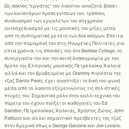
Ως άοκνος “εργάτης” του λαούτου αναζητά, βάσει
των καινοτόμων προσεγγίσεων του, τρόπους
συνδυασμού των εργαλείων του σύγχρονου
αυτοσχεδιασμού με τις μουσικές του ρίζες μέσα
από τη συστηματική μελέτη των δύο κόσμων. Έπειτα
από την παραμονή του στις Ηνωμένες Πολιτείες για
επτά χρόνια, τις σπουδές του στο Berklee College, τη
συνεργασία του και την κοινή δισκογραφία με τον
θρύλο της Ελληνικής μουσικής Πετρολούκα Χαλκιά
αλλά και τον βραβευμένο με Grammy πιανίστα της
τζαζ Danilo Perez, έχει αναπτύξει τη δική του φωνή
μέσα από το λαούτο εξερευνώντας τις σολιστικές
πτυχές του. Σημαντικό ρόλο στην καλλιτεχνική του
πορεία του έχουν παίξει οι καθηγητές του Ed
Saindon, Πετρολούκας Χαλκιάς, Χρήστος Ζώτος, John
Patitucci και άλλοι σημαντικοί πρεσβευτές της τζαζ
στην Αμερική όπως ο George Garzone και Joe Lovano.