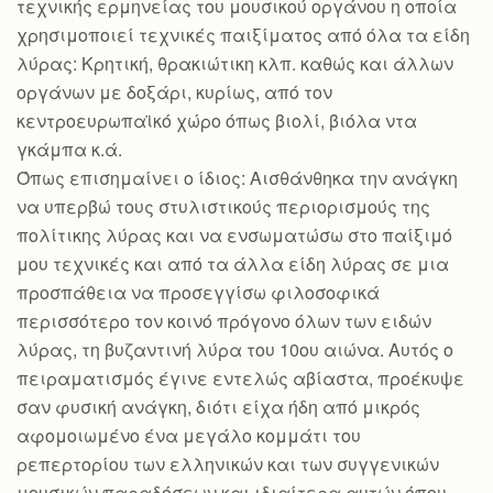
τεχνικής ερμηνείας του μουσικού οργάνου η οποία
χρησιμοποιεί τεχνικές παιξίματος από όλα τα είδη
λύρας: Kρητική, θρακιώτικη κλπ. καθώς και άλλων
οργάνων με δοξάρι, κυρίως, από τον
κεντροευρωπαϊκό χώρο όπως βιολί, βιόλα ντα
γκάμπα κ.ά.
Όπως επισημαίνει ο ίδιος: Αισθάνθηκα την ανάγκη
να υπερβώ τους στυλιστικούς περιορισμούς της
πολίτικης λύρας και να ενσωματώσω στο παίξιμό
μου τεχνικές και από τα άλλα είδη λύρας σε μια
προσπάθεια να προσεγγίσω φιλοσοφικά
περισσότερο τον κοινό πρόγονο όλων των ειδών
λύρας, τη βυζαντινή λύρα του 10ου αιώνα. Αυτός ο
πειραματισμός έγινε εντελώς αβίαστα, προέκυψε
σαν φυσική ανάγκη, διότι είχα ήδη από μικρός
αφομοιωμένο ένα μεγάλο κομμάτι του
ρεπερτορίου των ελληνικών και των συγγενικών
μουσικών παραδόσεων και ιδιαίτερα αυτών όπου