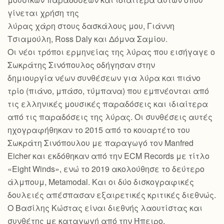
γίνεται χρήση της
λύρας χάρη στους δασκάλους μου, Γιάννη
Τσιαμούλη, Ross Daly και Δόμνα Σαμίου.
Οι νέοι τρόποι ερμηνείας της λύρας που εισήγαγε ο
Σωκράτης Σινόπουλος οδήγησαν στην
δημιουργία νέων συνθέσεων για λύρα και πιάνο
τρίο (πιάνο, μπάσο, τύμπανα) που εμπνέονται από
τις ελληνικές μουσικές παραδόσεις και ιδιαίτερα
από τις παραδόσεις της λύρας. Οι συνθέσεις αυτές
ηχογραφήθηκαν το 2015 από το κουαρτέτο του
Σωκράτη Σινόπουλου με παραγωγό τον Manfred
Eicher και εκδόθηκαν από την ECM Records με τίτλο
«Eight Winds», ενώ το 2019 ακολούθησε το δεύτερο
άλμπουμ, Metamodal. Και οι δύο δισκογραφικές
δουλειές απέσπασαν εξαιρετικές κριτικές διεθνώς.
Ο Βασίλης Κώστας είναι διεθνής λαουτίστας και
συνθέτης με καταγωγή από την Ήπειρο.