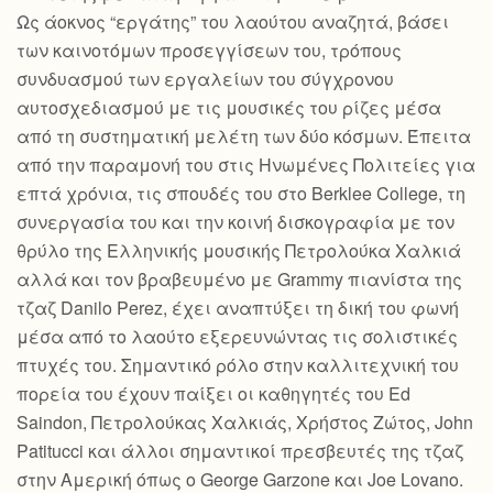
Ως άοκνος “εργάτης” του λαούτου αναζητά, βάσει
των καινοτόμων προσεγγίσεων του, τρόπους
συνδυασμού των εργαλείων του σύγχρονου
αυτοσχεδιασμού με τις μουσικές του ρίζες μέσα
από τη συστηματική μελέτη των δύο κόσμων. Έπειτα
από την παραμονή του στις Ηνωμένες Πολιτείες για
επτά χρόνια, τις σπουδές του στο Berklee College, τη
συνεργασία του και την κοινή δισκογραφία με τον
θρύλο της Ελληνικής μουσικής Πετρολούκα Χαλκιά
αλλά και τον βραβευμένο με Grammy πιανίστα της
τζαζ Danilo Perez, έχει αναπτύξει τη δική του φωνή
μέσα από το λαούτο εξερευνώντας τις σολιστικές
πτυχές του. Σημαντικό ρόλο στην καλλιτεχνική του
πορεία του έχουν παίξει οι καθηγητές του Ed
Saindon, Πετρολούκας Χαλκιάς, Χρήστος Ζώτος, John
Patitucci και άλλοι σημαντικοί πρεσβευτές της τζαζ
στην Αμερική όπως ο George Garzone και Joe Lovano.