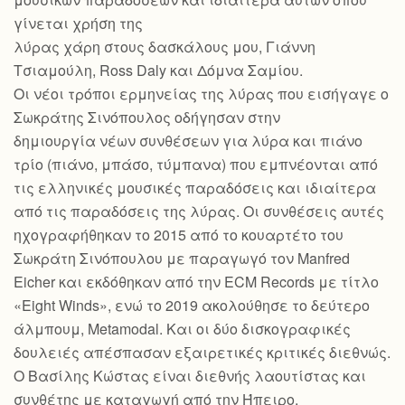
γίνεται χρήση της
λύρας χάρη στους δασκάλους μου, Γιάννη
Τσιαμούλη, Ross Daly και Δόμνα Σαμίου.
Οι νέοι τρόποι ερμηνείας της λύρας που εισήγαγε ο
Σωκράτης Σινόπουλος οδήγησαν στην
δημιουργία νέων συνθέσεων για λύρα και πιάνο
τρίο (πιάνο, μπάσο, τύμπανα) που εμπνέονται από
τις ελληνικές μουσικές παραδόσεις και ιδιαίτερα
από τις παραδόσεις της λύρας. Οι συνθέσεις αυτές
ηχογραφήθηκαν το 2015 από το κουαρτέτο του
Σωκράτη Σινόπουλου με παραγωγό τον Manfred
Eicher και εκδόθηκαν από την ECM Records με τίτλο
«Eight Winds», ενώ το 2019 ακολούθησε το δεύτερο
άλμπουμ, Metamodal. Και οι δύο δισκογραφικές
δουλειές απέσπασαν εξαιρετικές κριτικές διεθνώς.
Ο Βασίλης Κώστας είναι διεθνής λαουτίστας και
συνθέτης με καταγωγή από την Ήπειρο.