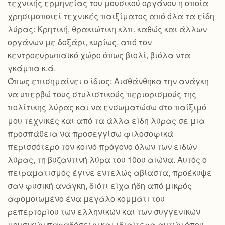
τεχνικής ερμηνείας του μουσικού οργάνου η οποία
χρησιμοποιεί τεχνικές παιξίματος από όλα τα είδη
λύρας: Kρητική, θρακιώτικη κλπ. καθώς και άλλων
οργάνων με δοξάρι, κυρίως, από τον
κεντροευρωπαϊκό χώρο όπως βιολί, βιόλα ντα
γκάμπα κ.ά.
Όπως επισημαίνει ο ίδιος: Αισθάνθηκα την ανάγκη
να υπερβώ τους στυλιστικούς περιορισμούς της
πολίτικης λύρας και να ενσωματώσω στο παίξιμό
μου τεχνικές και από τα άλλα είδη λύρας σε μια
προσπάθεια να προσεγγίσω φιλοσοφικά
περισσότερο τον κοινό πρόγονο όλων των ειδών
λύρας, τη βυζαντινή λύρα του 10ου αιώνα. Αυτός ο
πειραματισμός έγινε εντελώς αβίαστα, προέκυψε
σαν φυσική ανάγκη, διότι είχα ήδη από μικρός
αφομοιωμένο ένα μεγάλο κομμάτι του
ρεπερτορίου των ελληνικών και των συγγενικών
μουσικών παραδόσεων και ιδιαίτερα αυτών όπου