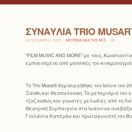
ΣΥΝΑΥΛΊΑ TRIO MUSAR
26 ΟΚΤΩΒΡΊΟΥ, 2023
ΜΟΥΣΙΚΆ ΝΈΑ ΤΗΣ ΦΕΞ
BY
“FILM MUSIC AND MORE” με τους, Κωνσταντίνο
εμπνευσμένη από μουσικές του κινηματογράφο
Το Trio Musarti δημιουργήθηκε τον Ιούνιο το
Ξάνθη και Θεσσαλονίκη. Το ρεπερτόριό του εσ
τζαζ καθώς και γνωστές μελωδίες από τη Λατ
Θεατρική Συμπαιγνία στα Ιωάννινα ανεβάζουν
Γιολάντα Καπέρδα και πρωταγωνιστή τον Βασ