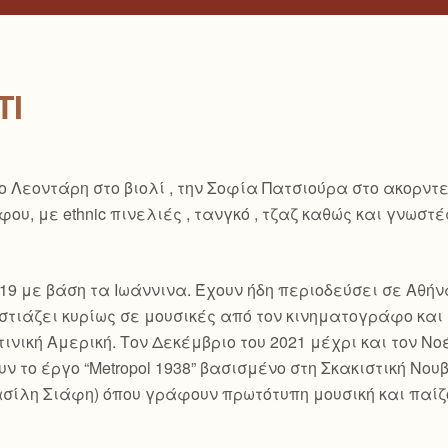
TI
 Λεοντάρη στο βιολί , την Σοφία Πατσιούρα στο ακορντε
υ, με ethnic πινελιές , τανγκό , τζαζ καθώς και γνωστέ
υ 2019 με βάση τα Ιωάννινα. Έχουν ήδη περιοδεύσει σε Αθ
τιάζει κυρίως σε μουσικές από τον κινηματογράφο και ε
ινική Αμερική. Τον Δεκέμβριο του 2021 μέχρι και τον Νο
 το έργο “Metropol 1938” βασισμένο στη Σκακιστική Νο
ίλη Σιάφη) όπου γράφουν πρωτότυπη μουσική και παίζο