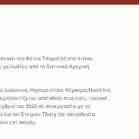
όν και την Φένια Τσαρσιλή στο πιάνο,
ς μελωδίες από τη Λατινική Αμερική.
ήνα, Ιωάννινα, Ηγουμενίτσα, Κέρκυρα,Ναύπλιο,
μπλουτίζεται από ethnic πινελιές , τανγκό ,
έμβριο του 2022 σε συνεργασία με τη
υβέλα του Στεφαν Τβαϊχ (σε σκηνοθεσία
υν επί σκηνής.