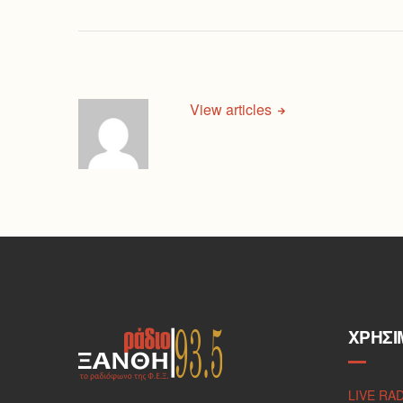
View articles
ΧΡΉΣΙ
LIVE RA