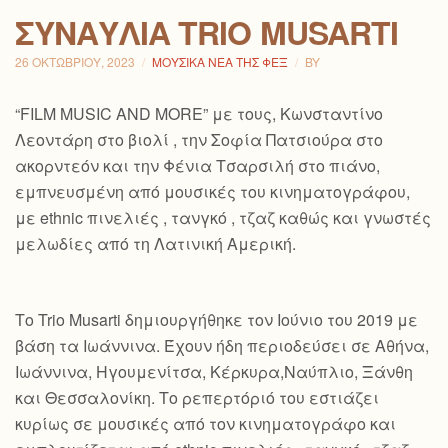
ΣΥΝΑΥΛΊΑ TRIO MUSARTI
26 ΟΚΤΩΒΡΊΟΥ, 2023
ΜΟΥΣΙΚΆ ΝΈΑ ΤΗΣ ΦΕΞ
BY
“FILM MUSIC AND MORE” με τους, Κωνσταντίνο
Λεοντάρη στο βιολί , την Σοφία Πατσιούρα στο
ακορντεόν και την Φένια Τσαρσιλή στο πιάνο,
εμπνευσμένη από μουσικές του κινηματογράφου,
με ethnic πινελιές , τανγκό , τζαζ καθώς και γνωστές
μελωδίες από τη Λατινική Αμερική.
Το Trio Musarti δημιουργήθηκε τον Ιούνιο του 2019 με
βάση τα Ιωάννινα. Έχουν ήδη περιοδεύσει σε Αθήνα,
Ιωάννινα, Ηγουμενίτσα, Κέρκυρα,Ναύπλιο, Ξάνθη
και Θεσσαλονίκη. Το ρεπερτόριό του εστιάζει
κυρίως σε μουσικές από τον κινηματογράφο και