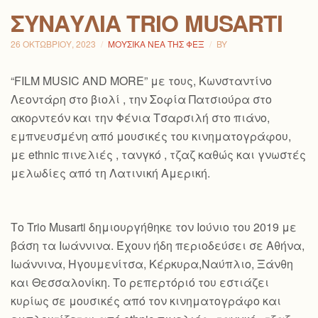
ΣΥΝΑΥΛΊΑ TRIO MUSARTI
26 ΟΚΤΩΒΡΊΟΥ, 2023
ΜΟΥΣΙΚΆ ΝΈΑ ΤΗΣ ΦΕΞ
BY
“FILM MUSIC AND MORE” με τους, Κωνσταντίνο
Λεοντάρη στο βιολί , την Σοφία Πατσιούρα στο
ακορντεόν και την Φένια Τσαρσιλή στο πιάνο,
εμπνευσμένη από μουσικές του κινηματογράφου,
με ethnic πινελιές , τανγκό , τζαζ καθώς και γνωστές
μελωδίες από τη Λατινική Αμερική.
Το Trio Musarti δημιουργήθηκε τον Ιούνιο του 2019 με
βάση τα Ιωάννινα. Έχουν ήδη περιοδεύσει σε Αθήνα,
Ιωάννινα, Ηγουμενίτσα, Κέρκυρα,Ναύπλιο, Ξάνθη
και Θεσσαλονίκη. Το ρεπερτόριό του εστιάζει
κυρίως σε μουσικές από τον κινηματογράφο και