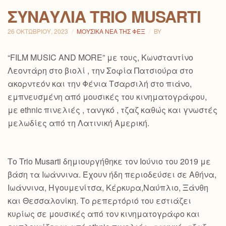
ΣΥΝΑΥΛΊΑ TRIO MUSARTI
26 ΟΚΤΩΒΡΊΟΥ, 2023
ΜΟΥΣΙΚΆ ΝΈΑ ΤΗΣ ΦΕΞ
BY
“FILM MUSIC AND MORE” με τους, Κωνσταντίνο
Λεοντάρη στο βιολί , την Σοφία Πατσιούρα στο
ακορντεόν και την Φένια Τσαρσιλή στο πιάνο,
εμπνευσμένη από μουσικές του κινηματογράφου,
με ethnic πινελιές , τανγκό , τζαζ καθώς και γνωστές
μελωδίες από τη Λατινική Αμερική.
Το Trio Musarti δημιουργήθηκε τον Ιούνιο του 2019 με
βάση τα Ιωάννινα. Έχουν ήδη περιοδεύσει σε Αθήνα,
Ιωάννινα, Ηγουμενίτσα, Κέρκυρα,Ναύπλιο, Ξάνθη
και Θεσσαλονίκη. Το ρεπερτόριό του εστιάζει
κυρίως σε μουσικές από τον κινηματογράφο και