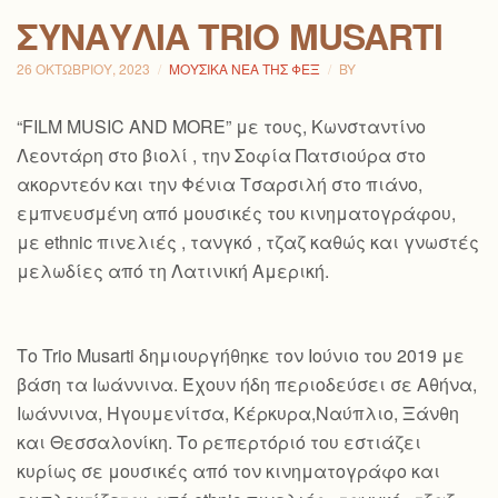
ΣΥΝΑΥΛΊΑ TRIO MUSARTI
26 ΟΚΤΩΒΡΊΟΥ, 2023
ΜΟΥΣΙΚΆ ΝΈΑ ΤΗΣ ΦΕΞ
BY
“FILM MUSIC AND MORE” με τους, Κωνσταντίνο
Λεοντάρη στο βιολί , την Σοφία Πατσιούρα στο
ακορντεόν και την Φένια Τσαρσιλή στο πιάνο,
εμπνευσμένη από μουσικές του κινηματογράφου,
με ethnic πινελιές , τανγκό , τζαζ καθώς και γνωστές
μελωδίες από τη Λατινική Αμερική.
Το Trio Musarti δημιουργήθηκε τον Ιούνιο του 2019 με
βάση τα Ιωάννινα. Έχουν ήδη περιοδεύσει σε Αθήνα,
Ιωάννινα, Ηγουμενίτσα, Κέρκυρα,Ναύπλιο, Ξάνθη
και Θεσσαλονίκη. Το ρεπερτόριό του εστιάζει
κυρίως σε μουσικές από τον κινηματογράφο και