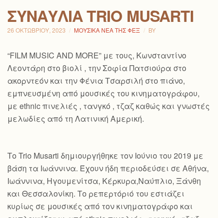
ΣΥΝΑΥΛΊΑ TRIO MUSARTI
26 ΟΚΤΩΒΡΊΟΥ, 2023
ΜΟΥΣΙΚΆ ΝΈΑ ΤΗΣ ΦΕΞ
BY
“FILM MUSIC AND MORE” με τους, Κωνσταντίνο
Λεοντάρη στο βιολί , την Σοφία Πατσιούρα στο
ακορντεόν και την Φένια Τσαρσιλή στο πιάνο,
εμπνευσμένη από μουσικές του κινηματογράφου,
με ethnic πινελιές , τανγκό , τζαζ καθώς και γνωστές
μελωδίες από τη Λατινική Αμερική.
Το Trio Musarti δημιουργήθηκε τον Ιούνιο του 2019 με
βάση τα Ιωάννινα. Έχουν ήδη περιοδεύσει σε Αθήνα,
Ιωάννινα, Ηγουμενίτσα, Κέρκυρα,Ναύπλιο, Ξάνθη
και Θεσσαλονίκη. Το ρεπερτόριό του εστιάζει
κυρίως σε μουσικές από τον κινηματογράφο και