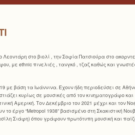
TI
 Λεοντάρη στο βιολί , την Σοφία Πατσιούρα στο ακορντε
υ, με ethnic πινελιές , τανγκό , τζαζ καθώς και γνωστέ
υ 2019 με βάση τα Ιωάννινα. Έχουν ήδη περιοδεύσει σε Αθ
τιάζει κυρίως σε μουσικές από τον κινηματογράφο και ε
ινική Αμερική. Τον Δεκέμβριο του 2021 μέχρι και τον Νο
 το έργο “Metropol 1938” βασισμένο στη Σκακιστική Νο
ίλη Σιάφη) όπου γράφουν πρωτότυπη μουσική και παίζο