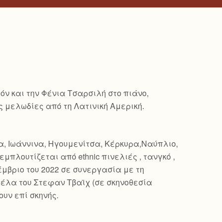
όν και την Φένια Τσαρσιλή στο πιάνο,
ς μελωδίες από τη Λατινική Αμερική.
ήνα, Ιωάννινα, Ηγουμενίτσα, Κέρκυρα,Ναύπλιο,
μπλουτίζεται από ethnic πινελιές , τανγκό ,
έμβριο του 2022 σε συνεργασία με τη
υβέλα του Στεφαν Τβαϊχ (σε σκηνοθεσία
υν επί σκηνής.