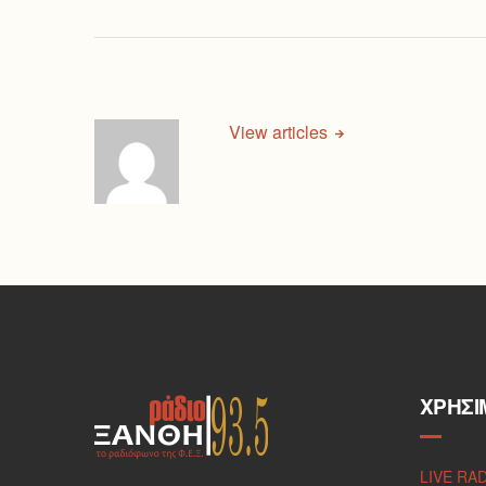
View articles
ΧΡΉΣΙ
LIVE RA