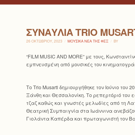
ΣΥΝΑΥΛΊΑ TRIO MUSAR
26 ΟΚΤΩΒΡΊΟΥ, 2023
ΜΟΥΣΙΚΆ ΝΈΑ ΤΗΣ ΦΕΞ
BY
“FILM MUSIC AND MORE” με τους, Κωνσταντίνο
εμπνευσμένη από μουσικές του κινηματογράφο
Το Trio Musarti δημιουργήθηκε τον Ιούνιο το
Ξάνθη και Θεσσαλονίκη. Το ρεπερτόριό του εσ
τζαζ καθώς και γνωστές μελωδίες από τη Λατ
Θεατρική Συμπαιγνία στα Ιωάννινα ανεβάζουν
Γιολάντα Καπέρδα και πρωταγωνιστή τον Βασ