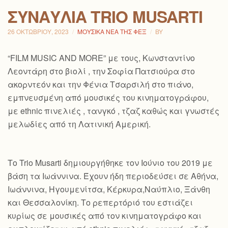
ΣΥΝΑΥΛΊΑ TRIO MUSARTI
26 ΟΚΤΩΒΡΊΟΥ, 2023
ΜΟΥΣΙΚΆ ΝΈΑ ΤΗΣ ΦΕΞ
BY
“FILM MUSIC AND MORE” με τους, Κωνσταντίνο
Λεοντάρη στο βιολί , την Σοφία Πατσιούρα στο
ακορντεόν και την Φένια Τσαρσιλή στο πιάνο,
εμπνευσμένη από μουσικές του κινηματογράφου,
με ethnic πινελιές , τανγκό , τζαζ καθώς και γνωστές
μελωδίες από τη Λατινική Αμερική.
Το Trio Musarti δημιουργήθηκε τον Ιούνιο του 2019 με
βάση τα Ιωάννινα. Έχουν ήδη περιοδεύσει σε Αθήνα,
Ιωάννινα, Ηγουμενίτσα, Κέρκυρα,Ναύπλιο, Ξάνθη
και Θεσσαλονίκη. Το ρεπερτόριό του εστιάζει
κυρίως σε μουσικές από τον κινηματογράφο και